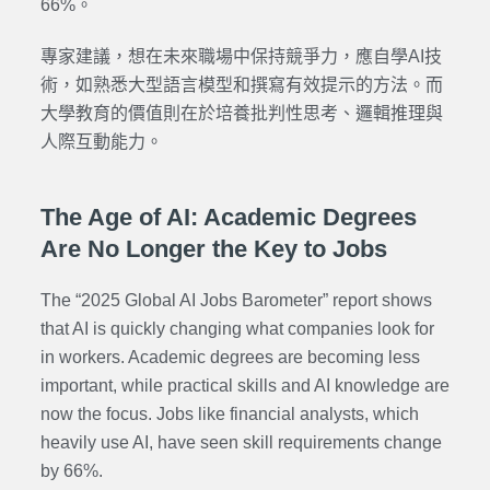
66%。
專家建議，想在未來職場中保持競爭力，應自學AI技
術，如熟悉大型語言模型和撰寫有效提示的方法。而
大學教育的價值則在於培養批判性思考、邏輯推理與
人際互動能力。
The Age of AI: Academic Degrees
Are No Longer the Key to Jobs
The “2025 Global AI Jobs Barometer” report shows
that AI is quickly changing what companies look for
in workers. Academic degrees are becoming less
important, while practical skills and AI knowledge are
now the focus. Jobs like financial analysts, which
heavily use AI, have seen skill requirements change
by 66%.