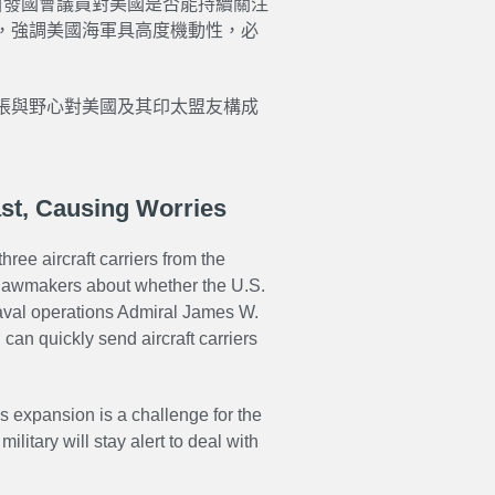
引發國會議員對美國是否能持續關注
，強調美國海軍具高度機動性，必
張與野心對美國及其印太盟友構成
ast, Causing Worries
ree aircraft carriers from the
m lawmakers about whether the U.S.
aval operations
Admiral
James W.
 can quickly send aircraft carriers
is expansion is a challenge for the
ilitary will stay alert to deal with