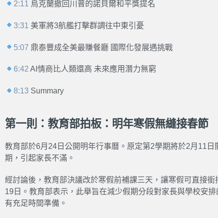
2:11
烏克蘭撤回川普的諾貝爾和平獎提名
3:31
美軍將3航艦打擊群調往中東引憂
5:07
鼎泰豐成全美最賺餐廳 國際化發展遇挑戰
6:42
AI情商比人類還高 未來應用潛力無窮
8:13
Summary
第一則：教育部拍板：明年寒假無縫接春節
教育部於6月24日公開明年行事曆。原定第2學期將於2月11
期，引起家長不滿。
經討論後，教育部決議改於寒假前補課三天，讓寒假可直接銜接
19日。教育部表示，此舉旨在減少假期分段對家長與學校安
有充足時間準備。