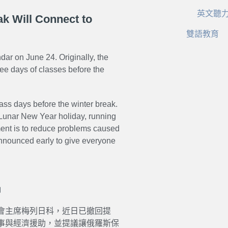
英文聽
ak Will Connect to
雙語教育
ar on June 24. Originally, the
ee days of classes before the
ass days before the winter break.
e Lunar New Year holiday, running
ment is to reduce problems caused
announced early to give everyone
名
會主席梅列日科，近日已撤回提
事與經濟援助，並提議讓俄羅斯保