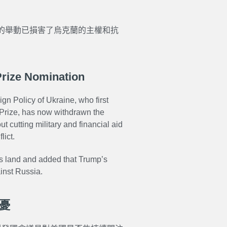
的舉動已損害了烏克蘭的主權和抗
rize Nomination
n Policy of Ukraine, who first
Prize, has now withdrawn the
cutting military and financial aid
lict.
s land and added that Trump’s
ainst Russia.
憂