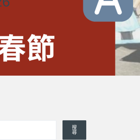
6
搜
尋