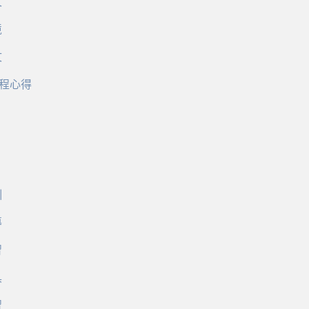
文
境
文
程心得
訓
導
習
具
習