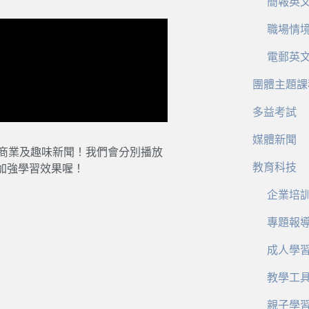
簡報英
職場情
電郵英
團體主題課
多益考試
媒體新聞
、商業及趣味新聞！我們會分別播放
教育科技
加強學習效果喔！
企業培
專題報
成人學
教學工
親子學