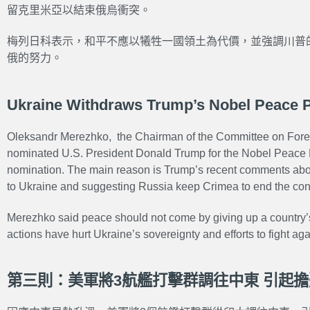
留克里米亞以結束俄烏衝突。
梅列日科表示，和平不應以犧牲一國領土為代價，並強調川普
俄的努力。
Ukraine Withdraws Trump’s Nobel Peace P
Oleksandr Merezhko, the Chairman of the Committee on Foreig
nominated U.S. President Donald Trump for the Nobel Peace 
nomination. The main reason is Trump’s recent comments about 
to Ukraine and suggesting Russia keep Crimea to end the conf
Merezhko said peace should not come by giving up a country’
actions have hurt Ukraine’s sovereignty and efforts to fight ag
第三則：美軍將3航艦打擊群調往中東 引起擔