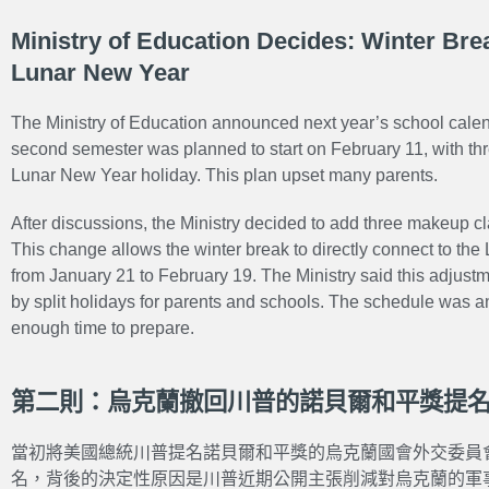
Ministry of Education Decides: Winter Bre
Lunar New Year
The Ministry of Education announced next year’s school calend
second semester was planned to start on February 11, with thr
Lunar New Year holiday. This plan upset many parents.
After discussions, the Ministry decided to add three makeup cl
This change allows the winter break to directly connect to th
from January 21 to February 19. The Ministry said this adjust
by split holidays for parents and schools. The schedule was 
enough time to prepare.
第二則：烏克蘭撤回川普的諾貝爾和平獎提
當初將美國總統川普提名諾貝爾和平獎的烏克蘭國會外交委員
名，背後的決定性原因是川普近期公開主張削減對烏克蘭的軍