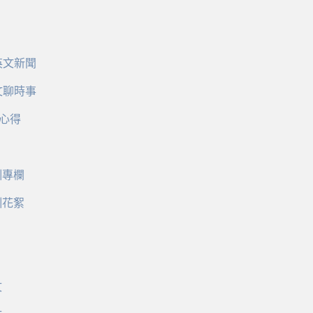
英文新聞
文聊時事
心得
訓專欄
訓花絮
文