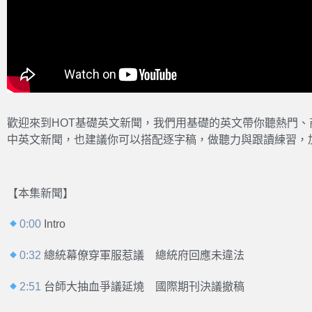
歡迎來到HOT基礎英文新聞，我們用基礎的英文帶你聽熱門
中英文新聞，也建議你可以搭配逐字稿，做聽力與跟讀練習，
【本集新聞】
0:00
Intro
0:32
總統幕僚穿軍服惹議 總統府回應未違法
2:51
台師大抽血爭議延燒 國際期刊決議撤稿