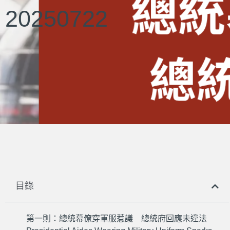
20250722
目錄
第一則：總統幕僚穿軍服惹議 總統府回應未違法