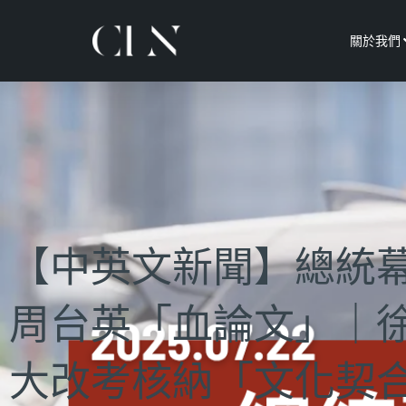
關於我們
【中英文新聞】總統
周台英「血論文」｜
大改考核納「文化契合