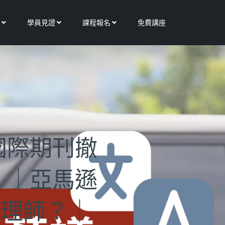
Open 更多服務
Open 學員見證
Open 課程報名
學員見證
課程報名
免費講座
國際期刊撤
！｜亞馬遜
心理師？｜