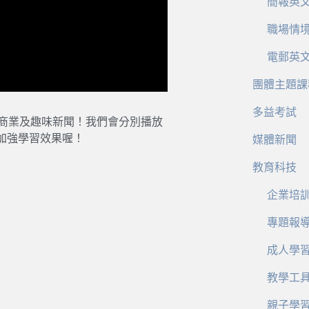
簡報英
職場情
電郵英
團體主題課
多益考試
、商業及趣味新聞！我們會分別播放
加強學習效果喔！
媒體新聞
教育科技
企業培
專題報
成人學
教學工
親子學