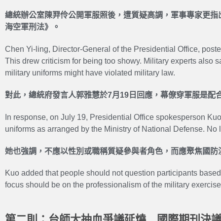
總統辦公室陳羿伶公開軍服照後，遭質疑高調，軍事專家更指
海空軍刑法》。
Chen Yi-ling, Director-General of the Presidential Office, poste
This drew criticism for being too showy. Military experts also s
military uniforms might have violated military law.
對此，總統府發言人郭雅慧於7月19日回應，幕僚穿軍服是配
In response, on July 19, Presidential Office spokesperson Kuo
uniforms as arranged by the Ministry of National Defense. No
她也強調，不應以性別或職稱質疑參與者角色，而應聚焦國防
Kuo added that people should not question participants based o
focus should be on the professionalism of the military exercise
第二則：台師大抽血爭議延燒 國際期刊決