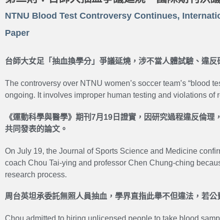
NTNU Blood Test Controversy Continues, Internatio
Paper
台師大女足「抽血換學分」爭議延燒，涉不當人體試驗、違反
The controversy over NTNU women’s soccer team’s “blood test fo
ongoing. It involves improper human testing and violations of 
《運動科學與醫學》期刊7月19日證實，因研究過程違反倫理
共同發表的論文。
On July 19, the Journal of Sports Science and Medicine confirme
coach Chou Tai-ying and professor Chen Chung-ching because
research process.
周台英坦承委託無照人員抽血，學界直指此舉不但違法，若公
Chou admitted to hiring unlicensed people to take blood samples