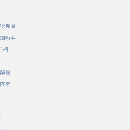
英文新聞
文聊時事
心得
訓專欄
訓花絮
文