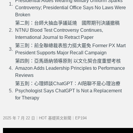
Presidential Aides Wearing Military Uniform Sparks
Controversy; Presidential Office Says No Laws Were
Broken
第二則：台師大抽血爭議延燒 國際期刊決議撤稿
NTNU Blood Test Controversy Continues,
International Journal to Retract Paper
第三則：前全聯總裁表態力挺大罷免 Former PX Mart
President Supports Major Recall Campaign
第四則：亞馬遜納領導原則 以文化契合度重塑考核
Amazon Adds Leadership Principles to Performance
Reviews
第五則：心理師談ChatGPT：AI陪聊不是心理治療
Psychologist Says ChatGPT Is Not a Replacement
for Therapy
2025 年 7 月 22 日｜HOT 基礎英文新聞｜EP194