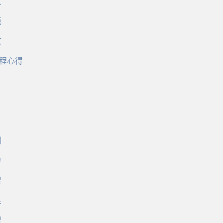
文
境
文
程心得
訓
導
習
具
習