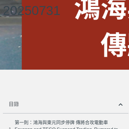
20250731
目錄
第一則：鴻海與東元同步停牌 傳將合攻電動車