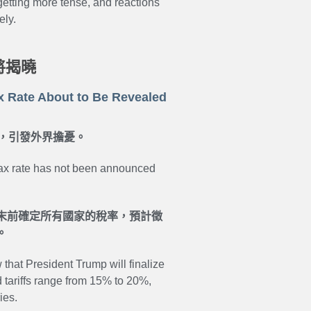
 getting more tense, and reactions
ely.
將揭曉
ax Rate About to Be Revealed
，引發外界擔憂。
s tax rate has not been announced
末前確定所有國家的稅率，預計徵
。
that President Trump will finalize
d tariffs range from 15% to 20%,
ies.