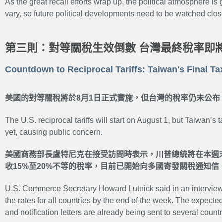
As the great recall efforts wrap up, the political atmosphere is
vary, so future political developments need to be watched clos
第三則：對等關稅生效倒數 台灣最終稅率即
Countdown to Reciprocal Tariffs: Taiwan's Final T
美國的對等關稅將於8月1日正式實施，但台灣的稅率仍未公布
The U.S. reciprocal tariffs will start on August 1, but Taiwan’
yet, causing public concern.
美國商務部長盧特尼克在接受訪問時表示，川普總統將在本週
收15%至20%不等的稅率，目前已開始向多國寄發關稅通知信
U.S. Commerce Secretary Howard Lutnick said in an interview 
the rates for all countries by the end of the week. The expecte
and notification letters are already being sent to several countr