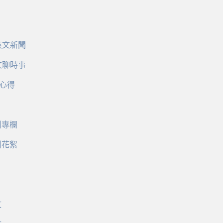
英文新聞
文聊時事
心得
訓專欄
訓花絮
文