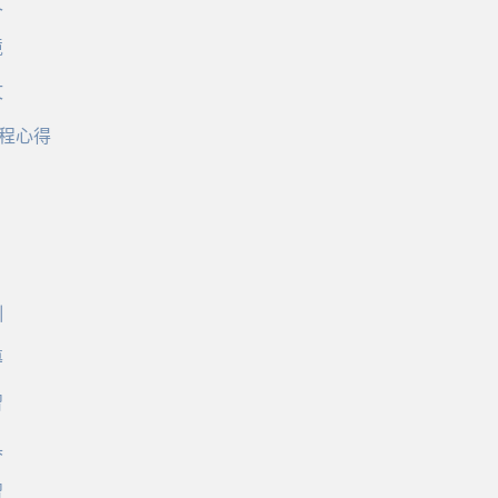
文
境
文
程心得
訓
導
習
具
習