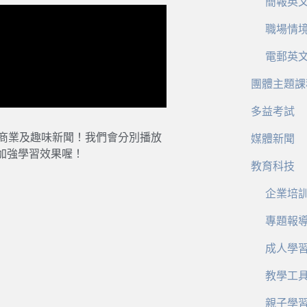
簡報英
職場情
電郵英
團體主題課
多益考試
、商業及趣味新聞！我們會分別播放
媒體新聞
加強學習效果喔！
教育科技
企業培
專題報
成人學
教學工
親子學