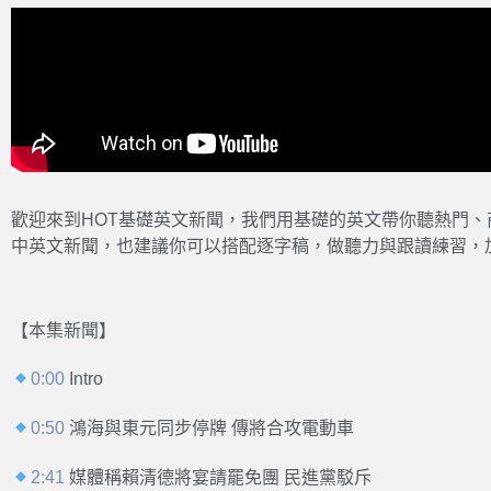
歡迎來到HOT基礎英文新聞，我們用基礎的英文帶你聽熱門
中英文新聞，也建議你可以搭配逐字稿，做聽力與跟讀練習，
【本集新聞】
0:00
Intro
0:50
鴻海與東元同步停牌 傳將合攻電動車
2:41
媒體稱賴清德將宴請罷免團 民進黨駁斥