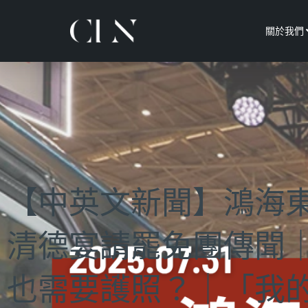
關於我們
【中英文新聞】鴻海
清德宴請罷免團傳聞｜
也需要護照？｜「我