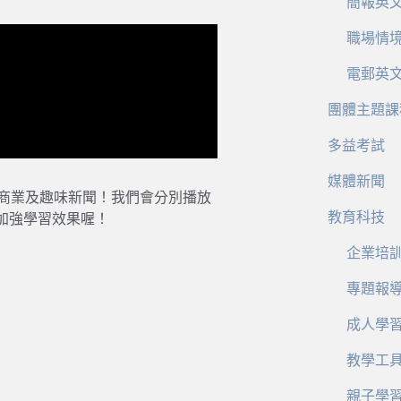
簡報英
職場情
電郵英
團體主題課
多益考試
媒體新聞
、商業及趣味新聞！我們會分別播放
教育科技
加強學習效果喔！
企業培
專題報
成人學
教學工
親子學