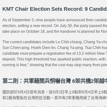
KMT Chair Election Sets Record: 9 Candid
As of September 3, nine people have announced their candida
election, setting a new record. On July 30, the party passed th
take place on October 18, and the handover is planned for No
The current candidates include Lo Chih-chiang, Chang Ya-c
Sun Chien-ping, Hsieh Dien-lin, Chang Ya-ping, Tsai Chih-h
candidate must prepare a registration fee of 13.2 million New 
deposit. This high threshold has sparked public reaction, with 
running is free,” showing that the cost may stop many from join
第二則：共軍藉閱兵恫嚇台灣 6架共機2架越
國防部於9月4日發布消息，從9月3日早上6點到9月4日早上6
和1艘海警船在台灣附近活動。其中有2架軍機飛過了台灣海