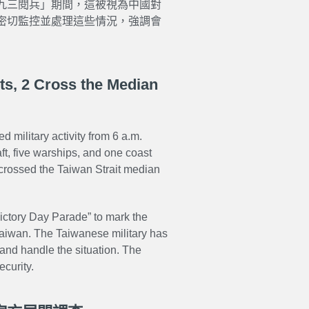
九三閱兵」期間，這被視為中國對
密切監控並處理這些情況，強調會
ts, 2 Cross the Median
 military activity from 6 a.m.
ft, five warships, and one coast
crossed the Taiwan Strait median
ictory Day Parade
” to mark the
 Taiwan. The Taiwanese military has
 and handle the situation. The
ecurity.