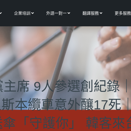
Open 關於我們
Open 企業培訓
Open 外語一對一
Open 翻譯服務
企業培訓
外語一對一
翻譯服務
更多服務
主席 9人參選創紀錄
斯本纜車意外釀17死｜
｜送傘「守護你」 韓客