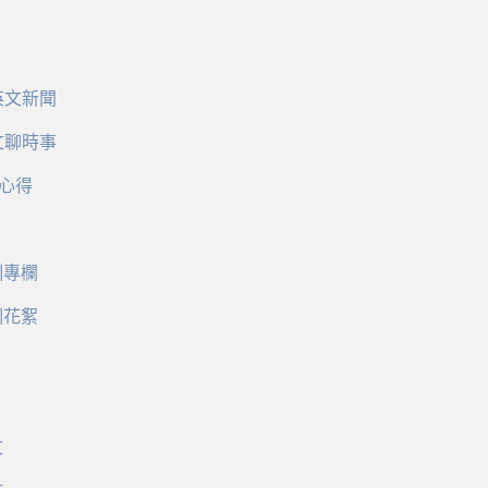
英文新聞
文聊時事
心得
訓專欄
訓花絮
文