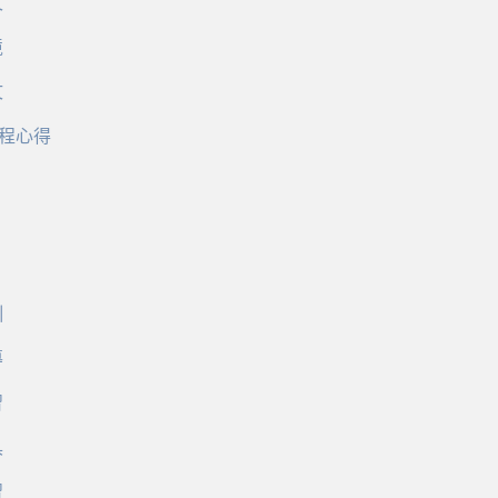
文
境
文
程心得
訓
導
習
具
習