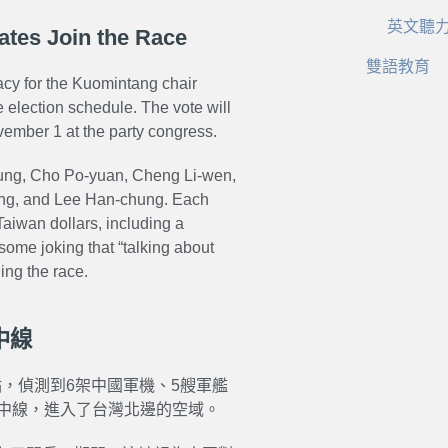
英文聽
ates Join the Race
雙語教育
cy for the Kuomintang chair
e election schedule. The vote will
vember 1 at the party congress.
hung, Cho Po-yuan, Cheng Li-wen,
ung, and Lee Han-chung. Each
Taiwan dollars, including a
some joking that “talking about
ing the race.
中線
點，偵測到6架中國軍機、5艘軍艦
峽中線，進入了台灣北邊的空域。