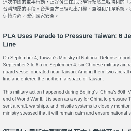
這次中國的軍事行動，正好發生在北京舉行紀念二戰勝利的「
台灣施壓的手段。台灣軍方已經派出飛機、軍艦和飛彈系統，
保持冷靜，確保國家安全。
PLA Uses Parade to Pressure Taiwan: 6 Je
Line
On September 4, Taiwan’s Ministry of National Defense reported
September 3 to 6 a.m. September 4, six Chinese military aircra
guard vessel operated near Taiwan. Among them, two aircraft 
line and entered the northern airspace of Taiwan.
This military action happened during Beijing’s “
China’s 80th V
end of World War II. It is seen as a way for China to pressure
sent aircraft, warships, and missile systems to closely monitor
ministry stressed that it will remain calm and ensure national s