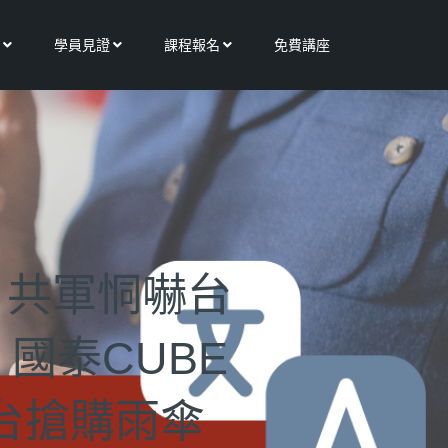
Open 更多服務
Open 學員見證
Open 課程報名
學員見證
課程報名
免費講座
｜共軍恫嚇台
國泰CUBE
來台搶購雨傘