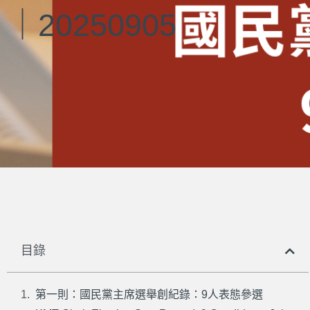
｜20250905
目錄
第一則：國民黨主席選舉創紀錄：9人表態參選