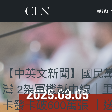
關於我們
【中英文新聞】國民黨
灣 2架軍機越中線｜里
卡發卡破600萬張 