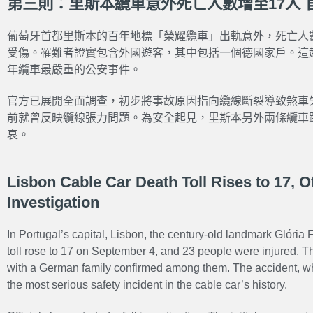
第三則：里斯本纜車意外死亡人數增至17人 
葡萄牙首都里斯本的百年地標「榮耀纜車」出軌意外，死亡人數於
受傷。罹難者證實包含外國遊客，其中包括一個德國家戶。這
年纜車最嚴重的公安事件。
官方已展開全面調查，初步將事故原因指向纜線斷裂導致煞車
前就曾反映纜線張力問題。為安全起見，里斯本另外兩條纜車
哀。
Lisbon Cable Car Death Toll Rises to 17, Of
Investigation
In Portugal’s capital, Lisbon, the century-old landmark Glória
toll rose to 17 on September 4, and 23 people were injured. The
with a German family confirmed among them. The accident, w
the most serious safety incident in the cable car’s history.