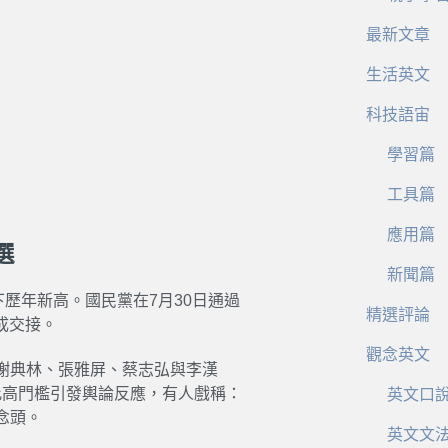
最新文章
生活英文
科技語宙
學習篇
工具篇
應用篇
選
新聞篇
歷年新高。國民黨在7月30日通過
精選評論
成交接。
觀念英文
謝典林、張雅屏、蔡志弘與李漢
。此高門檻引發輿論反應，有人戲稱：
英文口
念頭。
英文文