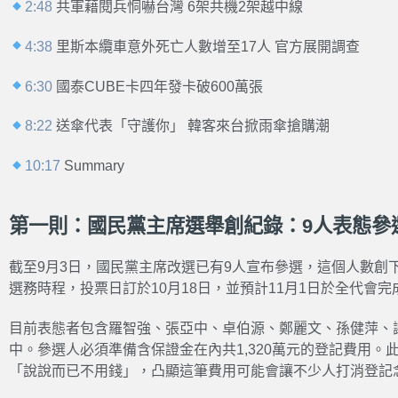
2:48
共軍藉閱兵恫嚇台灣 6架共機2架越中線
4:38
里斯本纜車意外死亡人數增至17人 官方展開調查
6:30
國泰CUBE卡四年發卡破600萬張
8:22
送傘代表「守護你」 韓客來台掀雨傘搶購潮
10:17
Summary
第一則：國民黨主席選舉創紀錄：9人表態參
截至9月3日，國民黨主席改選已有9人宣布參選，這個人數創下
選務時程，投票日訂於10月18日，並預計11月1日於全代會完
目前表態者包含羅智強、張亞中、卓伯源、鄭麗文、孫健萍、
中。參選人必須準備含保證金在內共1,320萬元的登記費用
「說說而已不用錢」，凸顯這筆費用可能會讓不少人打消登記