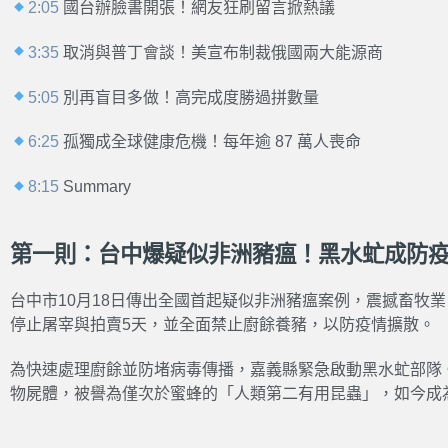
2:05
國台辦臉書開張！網友狂刷留言掀熱議
3:35
取消與普丁會談！美宣布制裁俄國兩大能源商
5:05
別再盲目多做！高完成度勝過拼數量
6:25
孤獨成全球健康危機！每年逾 87 萬人喪命
8:15
Summary
第一則：台中爆疑似非洲豬瘟！黑水虻成防
台中市10月18日傳出全國首起疑似非洲豬瘟案例，震撼畜牧
停止屠宰與拍賣5天，並全面禁止廚餘養豬，以防疫情擴散。
為快速處理廚餘並防堵病毒傳播，嘉義縣緊急啟動黑水虻部隊
物屍體，被譽為僅次於蜜蜂的「人類第二有用昆蟲」，如今成