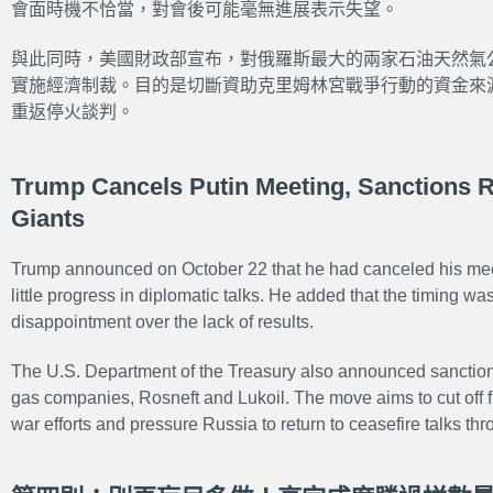
會面時機不恰當，對會後可能毫無進展表示失望。
與此同時，美國財政部宣布，對俄羅斯最大的兩家石油天然氣
實施經濟制裁。目的是切斷資助克里姆林宮戰爭行動的資金來
重返停火談判。
Trump Cancels Putin Meeting, Sanctions R
Giants
Trump announced on October 22 that he had canceled his meet
little progress in diplomatic talks. He added that the timing w
disappointment over the lack of results.
The U.S. Department of the Treasury also announced sanctions
gas companies, Rosneft and Lukoil. The move aims to cut off fi
war efforts and pressure Russia to return to ceasefire talks 