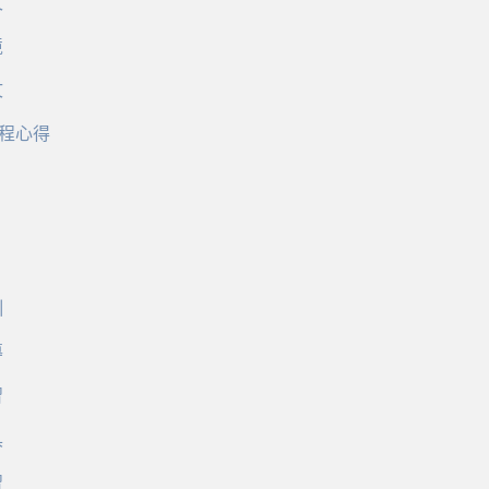
文
境
文
程心得
訓
導
習
具
習