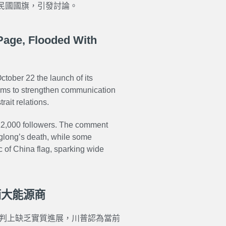
民國國旗，引發討論。
Page, Flooded With
ctober 22 the launch of its
ms to strengthen communication
ait relations.
r 12,000 followers. The comment
glong’s death, while some
 of China flag, sparking wide
兩大能源商
談判上缺乏實質進展，川普認為當前