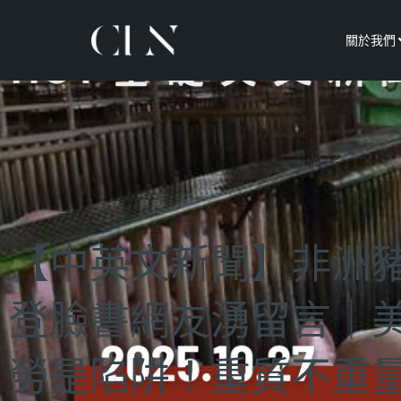
關於我們
【中英文新聞】非洲
登臉書網友湧留言｜
勞是陷阱！重質不重