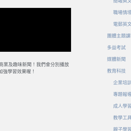
簡報英
職場情
電郵英
團體主題課
多益考試
媒體新聞
、商業及趣味新聞！我們會分別播放
教育科技
加強學習效果喔！
企業培
專題報
成人學
教學工
親子學