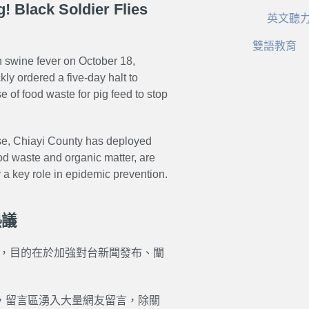
! Black Soldier Flies
英文聽
雙語教育
n swine fever on October 18,
kly ordered a five-day halt to
of food waste for pig feed to stop
ase, Chiayi County has deployed
od waste and organic matter, are
 a key role in epidemic prevention.
熱議
示，目的在於加強對台新聞發布、闡
過，留言區湧入大量網友留言，除關