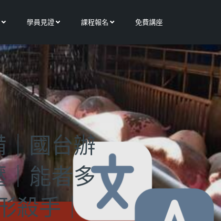
Open 更多服務
Open 學員見證
Open 課程報名
學員見證
課程報名
免費講座
備｜國台辦
壓｜能者多
形殺手｜