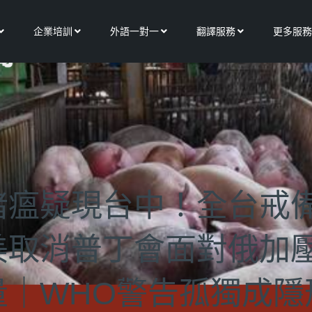
Open 關於我們
Open 企業培訓
Open 外語一對一
Open 翻譯服務
企業培訓
外語一對一
翻譯服務
更多服務
豬瘟疑現台中！全台戒
美取消普丁會面對俄加
量｜WHO警告孤獨成隱