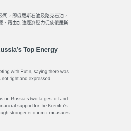
公司，即俄羅斯石油及路克石油，
源，藉由加強經濟壓力促使俄羅斯
ussia’s Top Energy
ing with Putin, saying there was
as not right and expressed
 on Russia’s two largest oil and
nancial support for the Kremlin’s
through stronger economic measures.