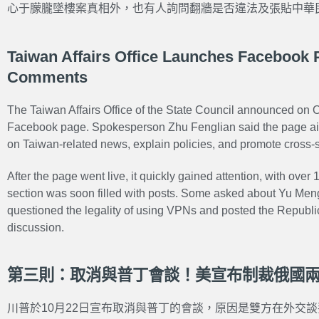
心于朦朧墜樓案真相外，也有人詢問翻牆是否違法及張貼中華
Taiwan Affairs Office Launches Facebook 
Comments
The Taiwan Affairs Office of the State Council announced on O
Facebook page. Spokesperson Zhu Fenglian said the page ai
on Taiwan-related news, explain policies, and promote cross-str
After the page went live, it quickly gained attention, with ove
section was soon filled with posts. Some asked about Yu Men
questioned the legality of using VPNs and posted the Republic
discussion.
第三則：取消與普丁會談！美宣布制裁俄國
川普於10月22日宣布取消與普丁的會談，原因是雙方在外交