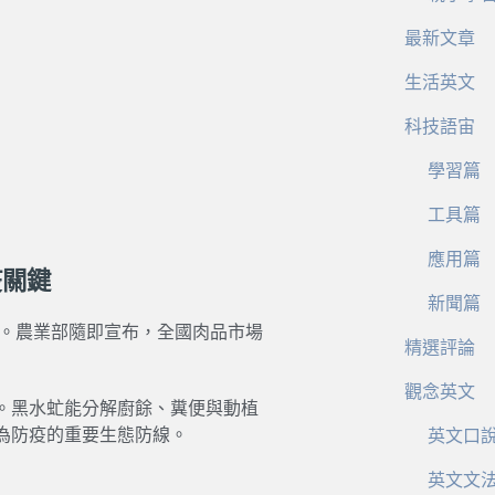
最新文章
生活英文
科技語宙
學習篇
工具篇
應用篇
疫關鍵
新聞篇
業。農業部隨即宣布，全國肉品市場
精選評論
觀念英文
。黑水虻能分解廚餘、糞便與動植
為防疫的重要生態防線。
英文口
英文文