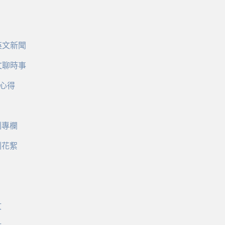
英文新聞
文聊時事
心得
訓專欄
訓花絮
文