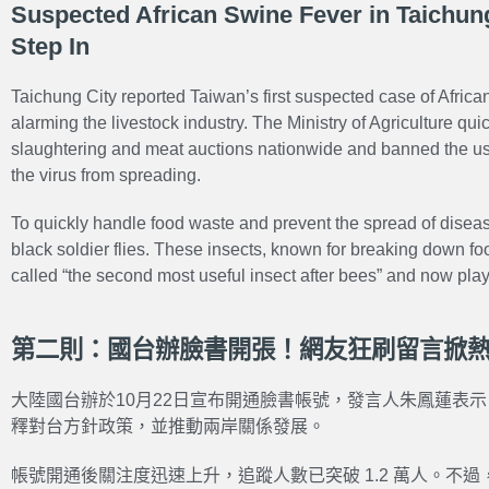
Suspected African Swine Fever in Taichung
Step In
Taichung City reported Taiwan’s first suspected case of Africa
alarming the livestock industry. The Ministry of Agriculture quic
slaughtering and meat auctions nationwide and banned the use 
the virus from spreading.
To quickly handle food waste and prevent the spread of dise
black soldier flies. These insects, known for breaking down fo
called “the second most useful insect after bees” and now play
第二則：國台辦臉書開張！網友狂刷留言掀
大陸國台辦於10月22日宣布開通臉書帳號，發言人朱鳳蓮表
釋對台方針政策，並推動兩岸關係發展。
帳號開通後關注度迅速上升，追蹤人數已突破 1.2 萬人。不