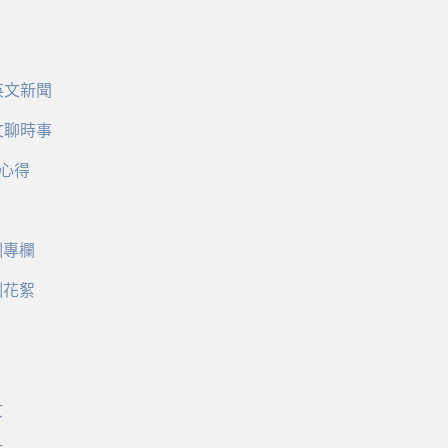
英文新聞
文聊時事
心得
訓專欄
訓花絮
文