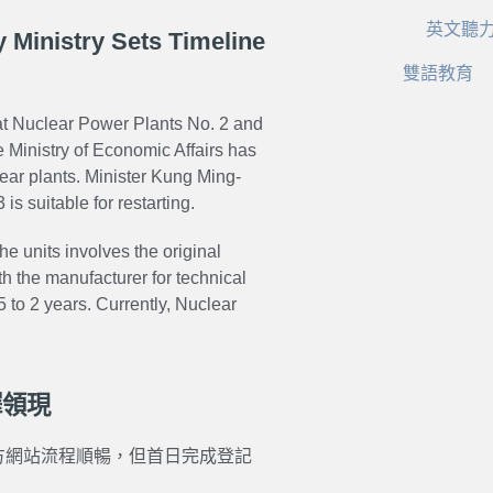
英文聽
 Ministry Sets Timeline
雙語教育
 Nuclear Power Plants No. 2 and
he Ministry of Economic Affairs has
lear plants. Minister Kung Ming-
s suitable for restarting.
e units involves the original
 the manufacturer for technical
5 to 2 years. Currently, Nuclear
擇領現
方網站流程順暢，但首日完成登記