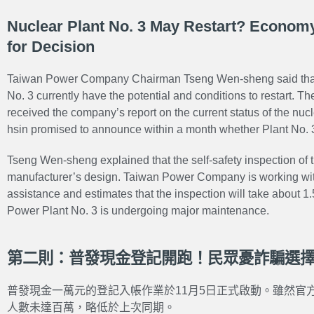
Nuclear Plant No. 3 May Restart? Economy
for Decision
Taiwan Power Company Chairman Tseng Wen-sheng said that
No. 3 currently have the potential and conditions to restart. T
received the company’s report on the current status of the nuc
hsin promised to announce within a month whether Plant No. 3 i
Tseng Wen-sheng explained that the self-safety inspection of th
manufacturer’s design. Taiwan Power Company is working with
assistance and estimates that the inspection will take about 1.
Power Plant No. 3 is undergoing major maintenance.
第二則：普發現金登記開跑！民眾憂詐騙選
普發現金一萬元的登記入帳作業於11月5日正式啟動。雖然官
人數未達百萬，略低於上次同期。