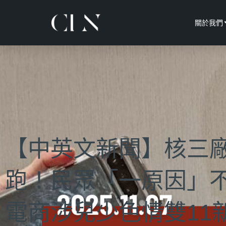
關於我們
【中英文新聞】核三
跑！民眾「一原因」
電商涉兒少色情雙11