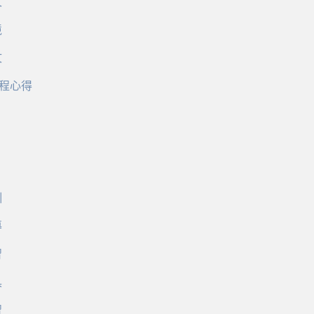
文
境
文
程心得
訓
導
習
具
習