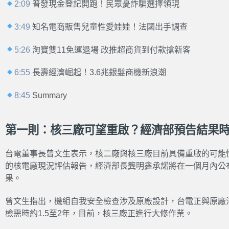
2:09
普發現金登記開跑！民眾憂詐騙選擇領現
3:49
知名電商販售兒童性愛娃娃！法國出手調查
5:26
淘寶雙11免運退場 改推超商貨到付款搶新客
6:55
長壽經濟崛起！3.6兆銀髮商機新浪潮
8:45
Summary
第一則：核三廠可望重啟？經濟部預告結果
台電董事長曾文生表示，核二廠與核三廠目前具備重啟的可能
的核電廠現況評估報告，經濟部長龔明鑫承諾將在一個月內公
果。
曾文生指出，機組自我安全檢查涉及原廠設計，台電正與原廠
檢需時約1.5至2年，目前，核三廠正進行大修作業。