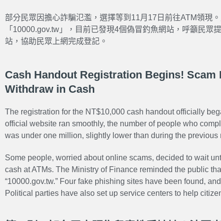
部分民眾因擔心詐騙氾濫，選擇等到11月17日前往ATM領現
「10000.gov.tw」，目前已發現4個偽冒釣魚網站，呼籲
站，協助民眾上網完成登記。
Cash Handout Registration Begins! Scam 
Withdraw in Cash
The registration for the NT$10,000 cash handout officially b
official website ran smoothly, the number of people who complet
was under one million, slightly lower than during the previous
Some people, worried about online scams, decided to wait un
cash at ATMs. The Ministry of Finance reminded the public that 
“10000.gov.tw.” Four fake phishing sites have been found, and 
Political parties have also set up service centers to help citize