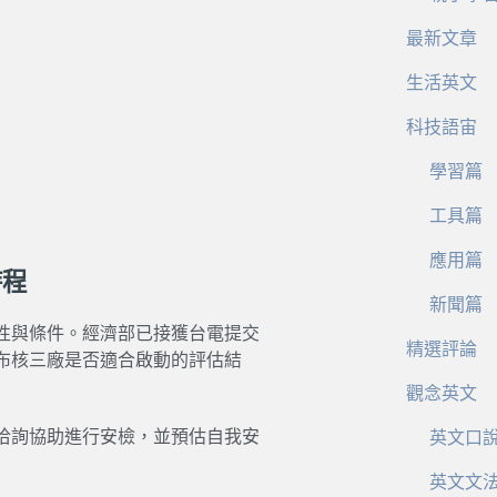
最新文章
生活英文
科技語宙
學習篇
工具篇
應用篇
時程
新聞篇
性與條件。經濟部已接獲台電提交
精選評論
布核三廠是否適合啟動的評估結
觀念英文
洽詢協助進行安檢，並預估自我安
英文口
英文文