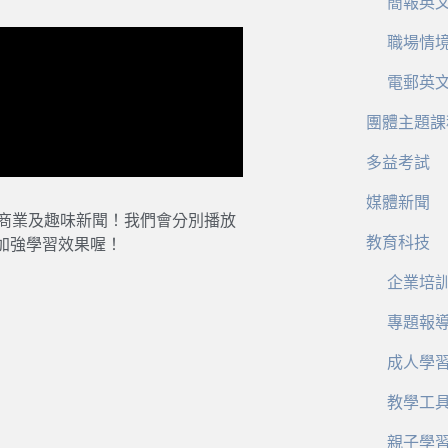
簡報英
職場情
電郵英
團體主題課
多益考試
媒體新聞
、商業及趣味新聞！我們會分別播放
教育科技
加強學習效果喔！
企業培
專題報
成人學
教學工
親子學