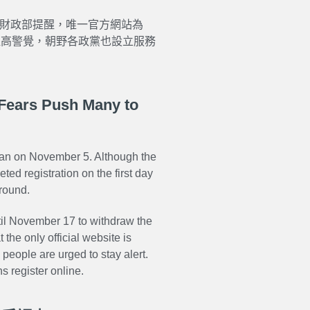
。財政部提醒，唯一官方網站為
民眾提高警覺，朝野各政黨也設立服務
Fears Push Many to
egan on November 5. Although the
ed registration on the first day
 round.
til November 17 to withdraw the
the only official website is
people are urged to stay alert.
ns register online.