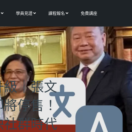
Open 更多服務
Open 學員見證
Open 課程報名
學員見證
課程報名
免費講座
升級｜張文
即將停售！
映社群時代