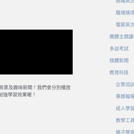
簡報英
職場情
電郵英
團體主題課
多益考試
媒體新聞
教育科技
企業培
、商業及趣味新聞！我們會分別播放
加強學習效果喔！
專題報
成人學
教學工
親子學