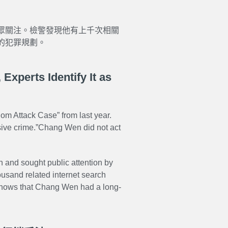
眾關注。檢警發現他有上千次相關
的犯罪規劃。
Experts Identify It as
m Attack Case” from last year.
ive crime.”Chang Wen did not act
n and sought public attention by
ousand related internet search
hows that Chang Wen had a long-