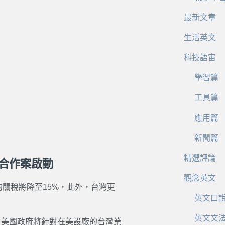
最新文章
生活英文
科技語宙
學習篇
工具篇
應用篇
新聞篇
精選評論
元合作案啟動
觀念英文
的關稅將降至15%，此外，台灣更
英文口
英文文
作，美國政府將針對在美設廠的台灣業