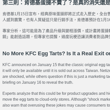
第三則：肯德基蛋撻不賣了？是真的消失還
肯德基1月15日宣布，經典原味蛋撻即將正式走入歷史，全台
人感到震驚，也有人質疑這只是行銷手法，肯德基預計在1月1
專家分析，這可能是為了產品升級與變相漲價，或計畫將蛋撻
銷」能創造話題，但專家也提醒，過度玩梗恐讓消費者對品牌
No More KFC Egg Tarts? Is It a Real Exit o
KFC announced on January 15 that the classic original egg tart 
it will only be available until it is sold out across Taiwan. Ne
are shocked, while others question if this is just a marketing t
briefing on January 16 to reveal the truth.
Experts analyze that this could be for product upgrades and hi
move the egg tarts to cloud-only stores. Although “shock marke
also warn that overusing these jokes may cause consumers to l