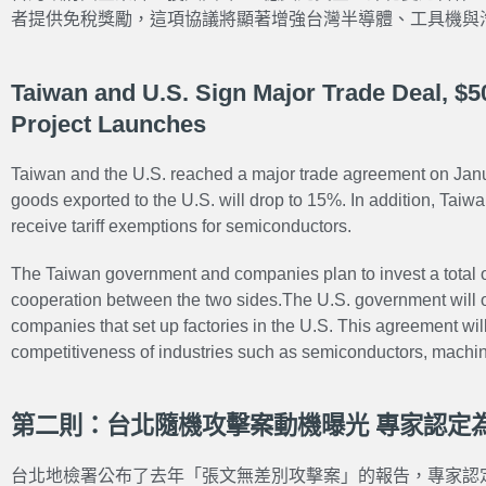
者提供免稅獎勵，這項協議將顯著增強台灣半導體、工具機與
Taiwan and U.S. Sign Major Trade Deal, $5
Project Launches
Taiwan and the U.S. reached a major trade agreement on Janu
goods exported to the U.S. will drop to 15%. In addition, Taiwan 
receive tariff exemptions for semiconductors.
The Taiwan government and companies plan to invest a total o
cooperation between the two sides.The U.S. government will o
companies that set up factories in the U.S. This agreement will
competitiveness of industries such as semiconductors, machine
第二則：台北隨機攻擊案動機曝光 專家認定
台北地檢署公布了去年「張文無差別攻擊案」的報告，專家認