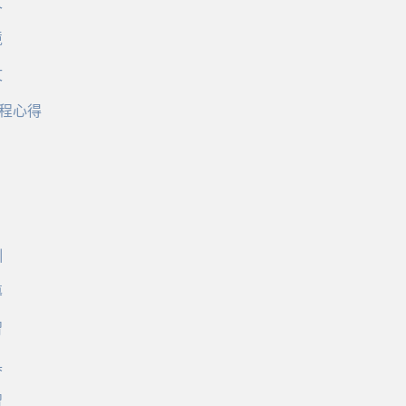
文
境
文
程心得
訓
導
習
具
習