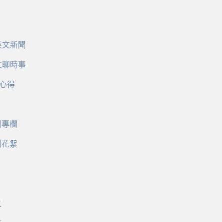
英文新聞
文聊時事
心得
訓專欄
訓花絮
文