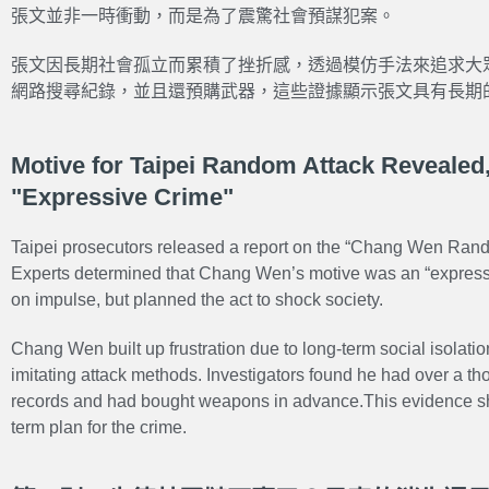
張文並非一時衝動，而是為了震驚社會預謀犯案。
張文因長期社會孤立而累積了挫折感，透過模仿手法來追求大
網路搜尋紀錄，並且還預購武器，這些證據顯示張文具有長期
Motive for Taipei Random Attack Revealed, 
"Expressive Crime"
Taipei prosecutors released a report on the “Chang Wen Rando
Experts determined that Chang Wen’s motive was an “express
on impulse, but planned the act to shock society.
Chang Wen built up frustration due to long-term social isolatio
imitating attack methods. Investigators found he had over a th
records and had bought weapons in advance.This evidence s
term plan for the crime.