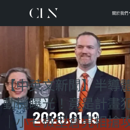
關於我們
【中英文新聞】半導
動機曝光！竟是計畫
｜小七微型倉亮相搶