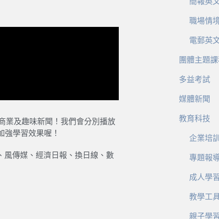
簡報英
職場情
電郵英
團體主題課
多益考試
媒體新聞
教育科技
、商業及趣味新聞！我們會分別播放
加強學習效果喔！
企業培
報、風傳媒、經濟日報、換日線、數
專題報
成人學
教學工
親子學