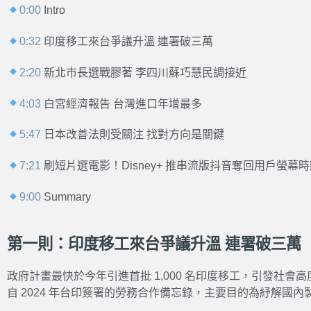
0:00
Intro
0:32
印度移工來台爭議升溫 連署破三萬
2:20
新北市長選戰膠著 李四川蘇巧慧民調接近
4:03
白宮經濟報告 台灣進口年增最多
5:47
日本改善法則受關注 找對方向是關鍵
7:21
刷短片選電影！Disney+ 推串流版抖音奪回用戶螢幕
9:00
Summary
第一則：印度移工來台爭議升溫 連署破三萬
政府計畫最快於今年引進首批 1,000 名印度移工，引發社
自 2024 年台印簽署的勞務合作備忘錄，主要目的為紓解國