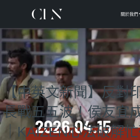
關於我們
【中英文新聞】反對
長戰五五波！侯友宜
｜KAIZEN心法破解忙