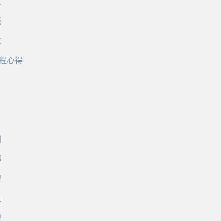
文
境
文
程心得
訓
導
習
具
習