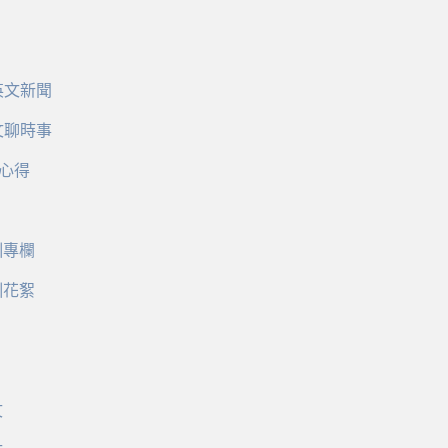
英文新聞
文聊時事
心得
訓專欄
訓花絮
文