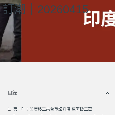
訂潮｜20260415
目錄
第一則：印度移工來台爭議升溫 連署破三萬