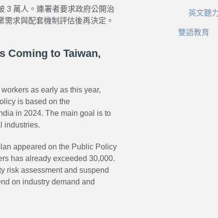
 3 萬人。連署者要求政府公開治
英文聽
業需求與配套機制評估後再決定。
雙語教育
s Coming to Taiwan,
 workers as early as this year,
olicy is based on the
ia in 2024. The main goal is to
 industries.
 plan appeared on the
Public Policy
ers has already exceeded 30,000.
fety risk assessment and suspend
epend on industry demand and