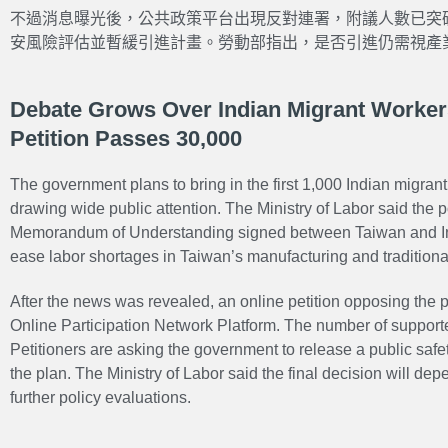
不過消息曝光後，公共政策平台出現反對連署，附議人數已突破
安風險評估並暫緩引進計畫。勞動部指出，是否引進仍需視產
Debate Grows Over Indian Migrant Worker
Petition Passes 30,000
The government plans to bring in the first 1,000 Indian migrant
drawing wide public attention. The Ministry of Labor said the p
Memorandum
of Understanding
signed between Taiwan and Ind
ease labor shortages in Taiwan’s manufacturing and traditional
After the news was revealed, an online petition opposing the
Online Participation Network Platform
. The number of support
Petitioners are asking the government to release a public sa
the plan. The Ministry of Labor said the final decision will d
further policy evaluations.