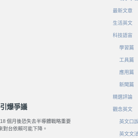
最新文章
生活英文
科技語宙
學習篇
工具篇
應用篇
新聞篇
精選評論
 引爆爭議
觀念英文
 18 個月後恐失去半導體戰略重要
英文口
來對台依賴可能下降。
英文文