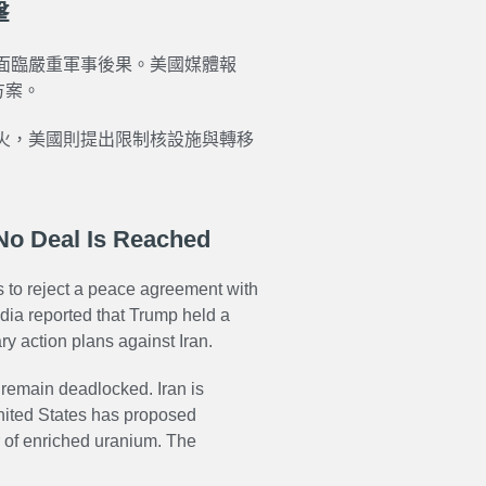
擊
面臨嚴重軍事後果。美國媒體報
方案。
火，美國則提出限制核設施與轉移
 No Deal Is Reached
s to reject a peace agreement with
edia reported that Trump held a
ry action plans against Iran.
 remain deadlocked. Iran is
United States has proposed
er of enriched uranium. The