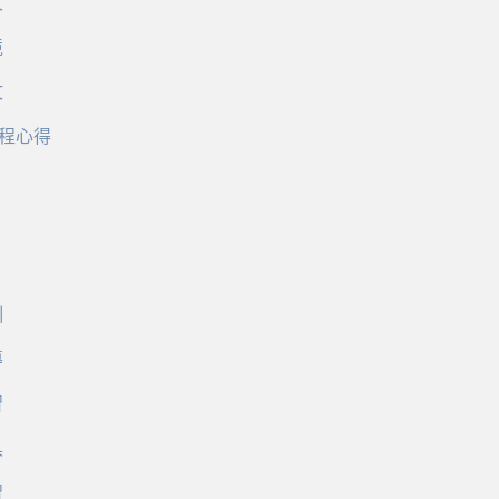
文
境
文
程心得
訓
導
習
具
習