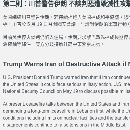
第二則：川普警告伊朗 不談判恐遭毀滅性攻
美國總統川普警告伊朗，若持續拒絕與美國達成和平協議，恐
導，川普於 5 月 19 日召開國安會議，討論對伊朗的軍事行動
目前美伊停火談判仍陷入僵局，伊朗要求黎巴嫩先達成長期停
濃縮鈾等條件，雙方分歧持續升高中東緊張局勢。
Trump Warns Iran of Destructive Attack if
U.S. President Donald Trump warned Iran that if Iran continue
the United States, it could face serious military action. U.S. m
National Security Council on May 19 to discuss possible milita
At present, ceasefire talks between the United States and Iran
demanding a long-term ceasefire in Lebanon first, while the 
conditions including limits on nuclear facilities and the transf
disagreements continue to raise tensions in the Middle East.