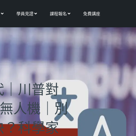
Open 更多服務
Open 學員見證
Open 課程報名
學員見證
課程報名
免費講座
代｜川普對
架無人機｜別
快？科學家