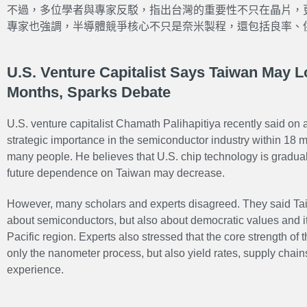
不過，多位學者與專家反駁，指出台灣的重要性不只在晶片，
專家也強調，半導體競爭核心不只是奈米製程，還包括良率、
U.S. Venture Capitalist Says Taiwan May L
Months, Sparks Debate
U.S. venture capitalist Chamath Palihapitiya recently said on 
strategic importance in the semiconductor industry within 18 m
many people. He believes that U.S. chip technology is gradua
future dependence on Taiwan may decrease.
However, many scholars and experts disagreed. They said Tai
about semiconductors, but also about democratic values and its
Pacific region. Experts also stressed that the core strength of 
only the nanometer process, but also yield rates, supply chain
experience.