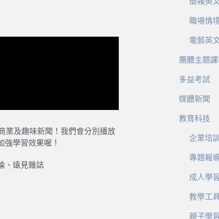
簡報英
職場情
電郵英
團體主題課
多益考試
媒體新聞
教育科技
、商業及趣味新聞！我們會分別播放
企業培
加強學習效果喔！
專題報
論、遠見雜誌
成人學
教學工
親子學