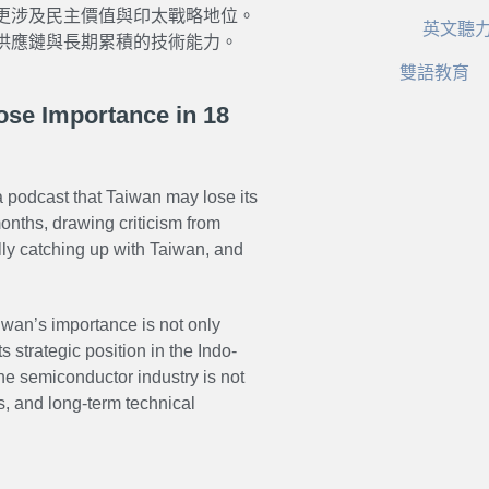
更涉及民主價值與印太戰略地位。
英文聽
供應鏈與長期累積的技術能力。
雙語教育
ose Importance in 18
a podcast that Taiwan may lose its
onths, drawing criticism from
lly catching up with Taiwan, and
wan’s importance is not only
 strategic position in the Indo-
the semiconductor industry is not
s, and long-term technical