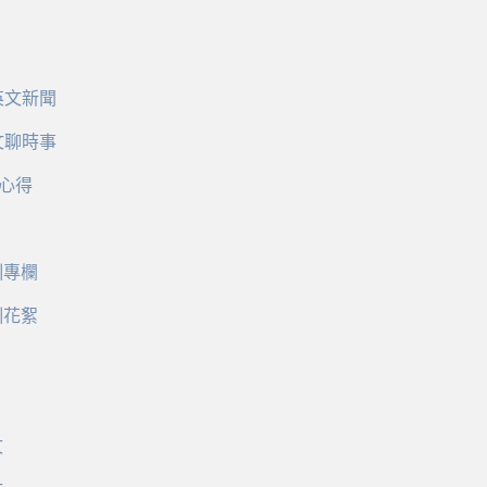
英文新聞
文聊時事
心得
訓專欄
訓花絮
文