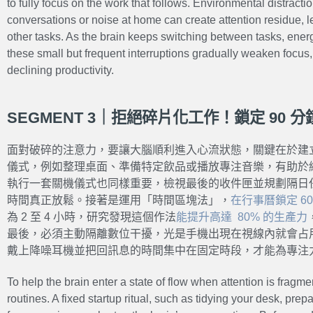
to fully focus on the work that follows. Environmental distractio
conversations or noise at home can create attention residue, l
other tasks. As the brain keeps switching between tasks, ene
these small but frequent interruptions gradually weaken focus
declining productivity.
SEGMENT 3｜拒絕碎片化工作！鎖定 90
面對破碎的注意力，要讓大腦順利進入心流狀態，關鍵在於建
儀式，例如整理桌面、準備特定飲品或播放專注音樂，有助於
執行一套關機儀式也同樣重要，檢視最後的收件匣並規劃隔日
時間真正放鬆。接著是運用「時間區塊法」，
在行事曆鎖定 60
為 2 至 4 小時，研究發現這個作法
能提升高達 80% 的生產力
最後，必須主動隔離數位干擾，光是手機出現在視線內就會占
戴上降噪耳機並把回訊息的時間集中在固定時段，才能為專注
To help the brain enter a state of flow when attention is fragmen
routines. A fixed startup ritual, such as tidying your desk, prepa