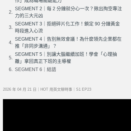
作」成為職場關鍵能力
SEGMENT 2｜每 2 分鐘就分心一次？揪出掏空專注
力的三大元凶
SEGMENT 3｜拒絕碎片化工作！鎖定 90 分鐘黃金
時段進入心流
SEGMENT 4｜告別無效會議！為什麼領先企業都在
推「非同步溝通」？
SEGMENT 5｜別讓大腦繼續加班！學會「心理抽
離」拿回真正下班的主導權
SEGMENT 6｜結語
2026 年 04 月 21 日｜HOT 用英文聊時事｜S1 EP23