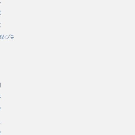
文
境
文
程心得
訓
導
習
具
習