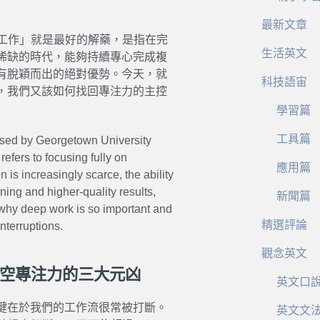
最新文章
「深度工作」就是最好的解藥，是指在完
生活英文
稀缺的時代，能夠持續專心完成複
有脫穎而出的絕對優勢。今天，就
科技語宙
，我們又該如何找回專注力的主控
學習篇
工具篇
oposed by Georgetown University
refers to focusing fully on
應用篇
 is increasingly scarce, the ability
ning and higher-quality results,
新聞篇
s why deep work is so important and
精選評論
nterruptions.
觀念英文
出掏空專注力的三大元凶
英文口
鍵在於我們的工作流很常被打斷。
英文文