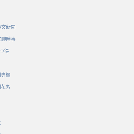
英文新聞
文聊時事
心得
訓專欄
訓花絮
文