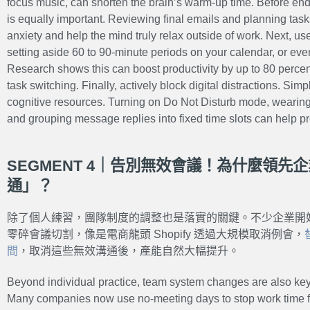
focus music, can shorten the brain’s warm-up time. Before end
is equally important. Reviewing final emails and planning task
anxiety and help the mind truly relax outside of work. Next, u
setting aside 60 to 90-minute periods on your calendar, or eve
Research shows this can boost productivity by up to 80 percen
task switching. Finally, actively block digital distractions. Si
cognitive resources. Turning on Do Not Disturb mode, wearin
and grouping message replies into fixed time slots can help pr
SEGMENT 4｜告別無效會議！為什麼領先
通」？
除了個人練習，團隊制度的調整也是落實的關鍵。不少企業開
零碎會議切割，像是電商龍頭 Shopify 透過大規模取消例會，
間
，取消這些無效溝通後，產能自然大幅提升。
Beyond individual practice, team system changes are also ke
Many companies now use no-meeting days to stop work time f