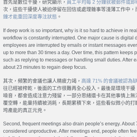
首先是數位干擾，研究顯示，
員工平均每 2 分鐘就被郵件或
次，這些干擾使人被迫停留在回信或處理雜事等淺薄工作中，
鐘才能重回深度專注狀態
。
If deep work is so important, why is it so hard to achieve in rea
workflow is constantly interrupted. One major cause is digital
employees are interrupted by emails or instant messages eve
up to more than 30 times a day. Over time, this pattern keeps 
such as replying to messages or handling small duties. After e
about 23 minutes to regain deep focus.
其次，頻繁的會議也讓人精疲力竭，
高達 71% 的會議被認為
往已經被榨乾，後面的工作很難再全心投入。最後是環境干擾
噪音，都會造成注意力殘留，一部分思緒還卡在其他事情上無
覆空轉，能量持續被消耗，長期累積下來，這些看似微小的打
垮產能的真正元兇。
Second, frequent meetings also drain people’s energy. About 
considered unproductive. After meetings end, people often fe