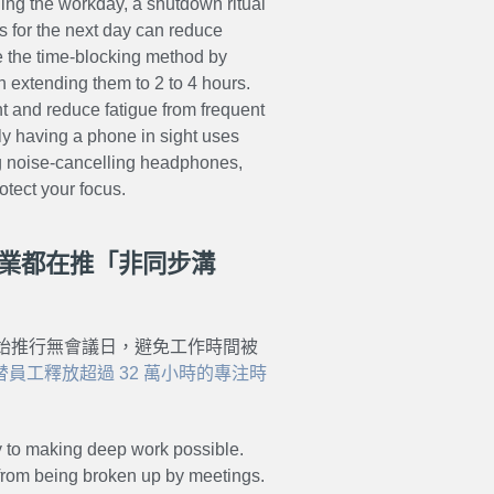
ing the workday, a shutdown ritual
s for the next day can reduce
se the time-blocking method by
n extending them to 2 to 4 hours.
t and reduce fatigue from frequent
mply having a phone in sight uses
g noise-cancelling headphones,
otect your focus.
企業都在推「非同步溝
始推行無會議日，避免工作時間被
替員工釋放超過 32 萬小時的專注時
y to making deep work possible.
rom being broken up by meetings.