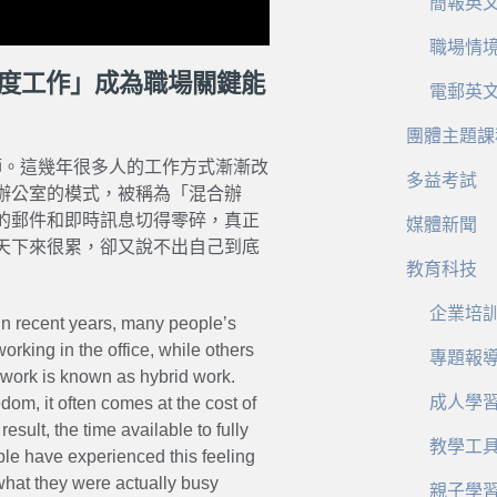
簡報英
職場情
「深度工作」成為職場關鍵能
電郵英
團體主題課
e 老師。這幾年很多人的工作方式漸漸改
多益考試
辦公室的模式，被稱為「混合辦
的郵件和即時訊息切得零碎，真正
媒體新聞
天下來很累，卻又說不出自己到底
教育科技
企業培
In recent years, many people’s
king in the office, while others
專題報
 work is known as hybrid work.
成人學
om, it often comes at the cost of
sult, the time available to fully
教學工
le have experienced this feeling
 what they were actually busy
親子學