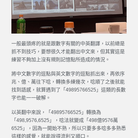
一般最頭疼的就是跟數字有關的中英翻譯，以前總是
抓不到技巧，要想很久才能翻出中文來，但其實這是
練習不夠加上沒有規則記憶點所造成的情況。
將中文數字的逗點與英文數字的逗點抓出來，再依序
兆、億、萬往下唸，轉換多練幾次，唸順了之後就能
找到語感，就算遇到了「49895766525」這類的長數
字也能一一破解。
以英翻中來說，「49895766525」轉換為
「498,9576,6525」，唸法就變成「498億9576萬
6525」，因為一開始不熟，所以只要多多唸多多熟悉
這樣的感覺，就能說得流利又順口。