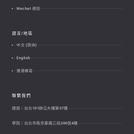
Wechat 微信
語言/地區
中文 (简体)
English
港澳專區
聯繫我們
總部：台北101辦公大樓第37樓
學院：台北市南京東路三段200號4樓