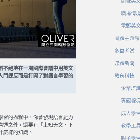
簡報英
職場情
電郵英
團體主題課
多益考試
媒體新聞
滔不絕地在一場國際會議中用英文
入門課反而是打開了對語言學習的
教育科技
企業培
專題報
成人學
學習的過程中，你會發現語言能力
溝通之外，還要有「上知天文、下
教學工
什麼樣的知識。
親子學