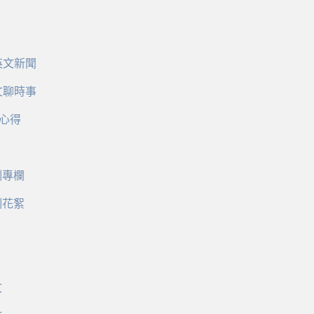
英文新聞
文聊時事
心得
訓專欄
訓花絮
文