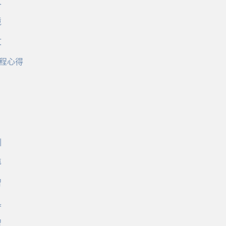
文
境
文
程心得
訓
導
習
具
習