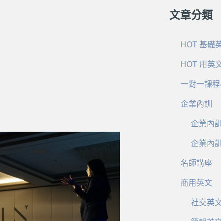
文章分類
HOT 基礎
HOT 用英
一對一課程
企業內訓
企業內
企業內
名師講座
商用英文
社交英