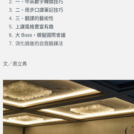
一、中英數字轉換技巧
二、逐步口譯筆記技巧
三、翻譯的藝術性
上課風格豐富有趣
大 Boss，模擬國際會議
消化過後的自我鍛鍊法
文／奧立弗