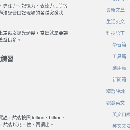
、專注力、記憶力、表達力…等等
最新文章
辦法配合口譯現場的各種突發狀
生活英文
上差點沒抓光頭髮，當然就是要讓
科技語宙
獲益良多。
學習篇
工具篇
量練習
應用篇
新聞篇
精選評論
觀念英文
英文口
 trillion、billion、
位標註，然後以兆、億、萬讀出。
英文文