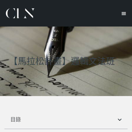
【馬拉松計畫】邏輯文法班
目錄