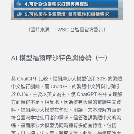
（圖片來源：TWSC 台智雲官方影片）
AI 模型
福爾摩沙
特色
與
優勢
（一）
與
ChatGPT
比較，福爾摩沙大
模型
使用 30% 的繁體
中文
進行訓練，而
ChatGPT
的繁體
中文
資料比例低
於 0.1%，主要以英文為主，使
ChatGPT
在
中文
理解
方面顯得不足。相反地，因為擁有大量的繁體
中文
資
料，福爾摩沙大
模型
在句型、用語、文本理解方面更
符合
臺灣
本地使用者的需求。儘管強調繁體
中文
的流
暢，福爾摩沙大
模型
仍同時擁有多語言特性，包括
英、日、德、法、義、越南文等。此外，福爾摩沙大