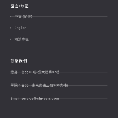
語言/地區
中文 (简体)
English
港澳專區
聯繫我們
總部：台北101辦公大樓第37樓
學院：台北市南京東路三段200號4樓
Email:
service@cln-asia.com