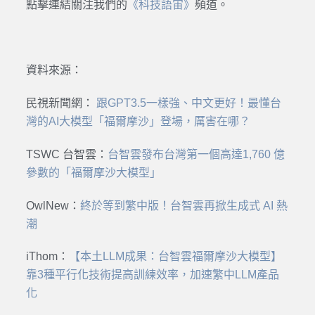
點擊連結關注我們的
《科技語宙》
頻道。
資料來源：
民視新聞網
：
跟GPT3.5一樣強、中文更好！最懂台
灣的AI大模型「福爾摩沙」登場，厲害在哪？
TSWC 台智雲
：
台智雲發布台灣第一個高達1,760 億
參數的「福爾摩沙大模型」
OwlNew
：
終於等到繁中版！台智雲再掀生成式 AI 熱
潮
iThom
：
【本土LLM成果：台智雲福爾摩沙大模型】
靠3種平行化技術提高訓練效率，加速繁中LLM產品
化