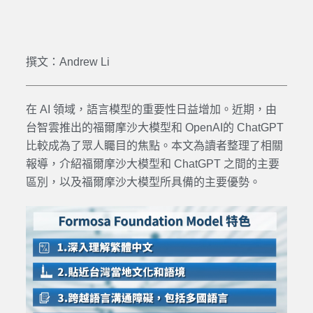
撰文：Andrew Li
在
AI
領域，語言
模型
的重要性日益增加。近期，由
台智雲推出的福爾摩沙大
模型
和 OpenAI的
ChatGPT
比較成為了眾人矚目的焦點。本文為讀者整理了相關
報導，介紹福爾摩沙大
模型
和
ChatGPT
之間的主要
區別，以及福爾摩沙大
模型
所具備的主要
優勢
。