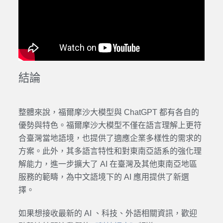
結論
整體來說，福爾摩沙
大模
型與
ChatGPT
都有各自的
優勢
與
特色
。福爾摩沙大
模型
不僅在語言理解上更符
合
臺灣
當地語境，也提供了適應企業多樣性的需求的
方案。此外，其多語言特性和對東南亞語系的強化理
解能力，進一步擴大了
AI
在
臺灣
及其他東南亞地區
服務的範疇，為
中文
語境下的
AI
應用提供了新
選
擇
。
如果想接收最新的
AI
、科技、外語相關資訊，歡迎