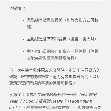
普遍情況：
重點總會被重複提起（也許會換方式再敘
述）
重點總是會有不同語氣（變慢、變大聲）
對方說出重點後可能會有一個停頓（停頓
之後再針對重點舉例或解釋）
下一次有機會與外國友人交談時，不妨多注意對方的
聲調、眼神或肢體語言。這將有效地提升聽力，以及
更清楚理解所談論事情的進度和情況。
小撇步：適當地在聽懂的部分給予回應（表示贊同
Yeah
！
/ Cool
！
或反對
Really？ / I don’t think
so
！），將會讓對方感到你有在聽，而對方就很可能