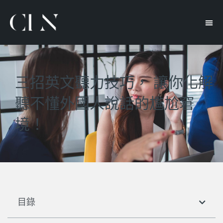
三招英文聽力技巧， 讓你化解
聽不懂外國人說話的尷尬窘
境！
目錄