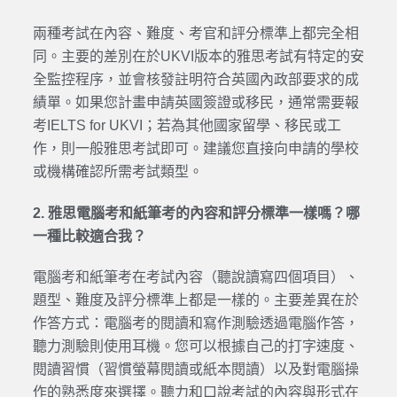
兩種考試在內容、難度、考官和評分標準上都完全相
同。主要的差別在於UKVI版本的雅思考試有特定的安
全監控程序，並會核發註明符合英國內政部要求的成
績單。如果您計畫申請英國簽證或移民，通常需要報
考IELTS for UKVI；若為其他國家留學、移民或工
作，則一般雅思考試即可。建議您直接向申請的學校
或機構確認所需考試類型。
2. 雅思電腦考和紙筆考的內容和評分標準一樣嗎？哪
一種比較適合我？
電腦考和紙筆考在考試內容（聽說讀寫四個項目）、
題型、難度及評分標準上都是一樣的。主要差異在於
作答方式：電腦考的閱讀和寫作測驗透過電腦作答，
聽力測驗則使用耳機。您可以根據自己的打字速度、
閱讀習慣（習慣螢幕閱讀或紙本閱讀）以及對電腦操
作的熟悉度來選擇。聽力和口說考試的內容與形式在