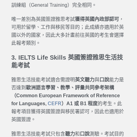
訓練組（General Training）完全相同。
唯一差別為英國簽證雅思考試
獲得英國內政部認可
，
可用於留學、工作與移民等目的；此成績亦適用於英
國以外的國家，因此大多計畫前往英國的考生會選擇
此報考類別。
3. IELTS Life Skills 英國簽證雅思生活技
能考試
雅思生活技能考試適合需證明
英文聽力
與
口說
能力是
否達到
歐洲語言學習、教學、評量共同參考架構
（Common European Framework of Reference
for Languages,
CEFR
）A1 或 B1 程度
的考生。此
報考項目獲得英國簽證與移民署認可，因此也適用於
英國簽證。
雅思生活技能考試只包含
聽力
和
口說
測驗。考試目的