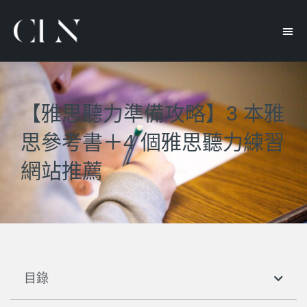
【雅思聽力準備攻略】3 本雅
思參考書＋4 個雅思聽力練習
網站推薦
目錄