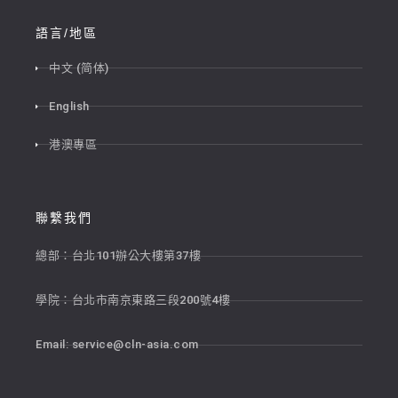
語言/地區
中文 (简体)
English
港澳專區
聯繫我們
總部：台北101辦公大樓第37樓
學院：台北市南京東路三段200號4樓
Email:
service@cln-asia.com