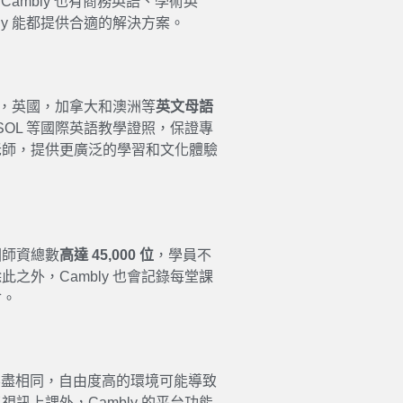
 Cambly 也有商務英語、學術英
y 能都提供合適的解決方案。
，英國，加拿大和澳洲等
英文母語
ESOL 等國際英語教學證照，保證專
老師，提供更廣泛的
學習
和文化體驗
因師資總數
高達 45,000 位
，學員不
除此之外，
Cambly
也會記錄每堂課
會。
盡相同，自由度高的環境可能導致
了視訊上課外，
Cambly
的平台功能