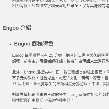
相對有限，只提供文字聊天室用於筆記，沒有其他較為
Engoo 介紹
Engoo 課程特色
Engoo
每堂課程只有 25 分鐘，適合無法專注太久的
學習
課程，前者由
非母語老師
授課，後者則由
母語人士
進行
此外
，Engoo
還提供中、日、韓三種語言的線上課程，
有多元的教材，涵蓋兒童、旅遊 / 文化、商務、發音、
18 個主題，並根據學生的英語程度分為初級、中級、高
對於準備托福或雅思考試的學生，
Engoo
提供相關的教
彈性
選擇自由對話，探討各種主題。