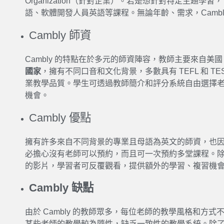
Organization（針對企業）。若是想針對特定主題學習，
語、軟體開發人員英語等課程。無論年齡、需求，Cambl
Cambly 師資
Cambly
的特點在於多元的師資陣容，教師主要來自美國
國家
，擁有不同口音和文化背景，多數具有 TEFL 和 T
業教學品質。學生可透過教師簡介和評分系統自由選擇
機會。
Cambly 優點
擁有許多來自不同背景的專業且母語為英文的師資，也
必擔心沒有老師可以預約，而且可一次預約多堂課程。
的影片，
學習
者可反覆觀看，提供額外的
學習
、複習機
Cambly 缺點
由於
Cambly
的教師眾多，每位老師的教學風格和方式不
某些老師的教學較為隨性，缺乏一致性的教學系統。除