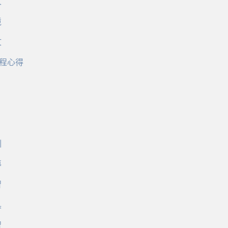
文
境
文
程心得
訓
導
習
具
習