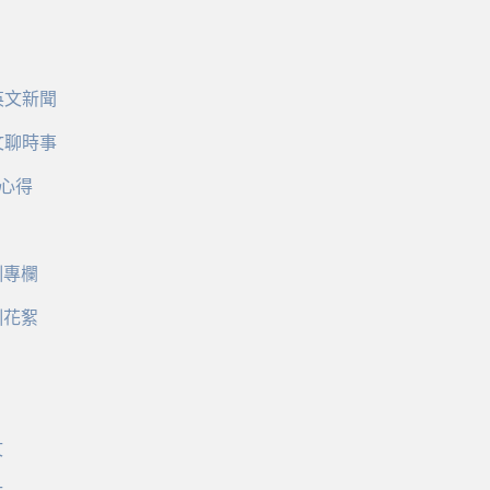
英文新聞
文聊時事
心得
訓專欄
訓花絮
文