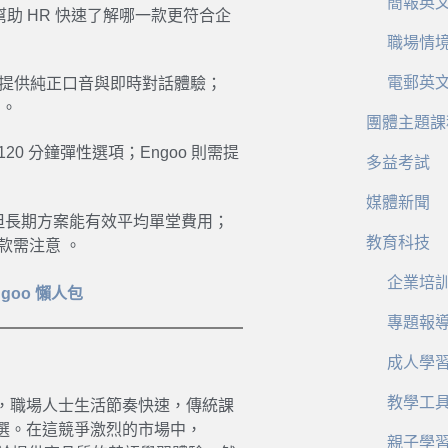
簡報英
助 HR 快速了解哪一款更符合企
職場情
電郵英
語外師，提供純正口音與即時對話體驗；
。
團體主題課
120 分鐘彈性選項；Engoo 則需提
多益考試
媒體新聞
，但長期方案能有效平均單堂費用；
教育科技
條款需注意
。
企業培
Engoo 懶人包
專題報
成人學
教學工
，職場人士生活節奏快速，傳統課
選。在這競爭激烈的市場中，
親子學