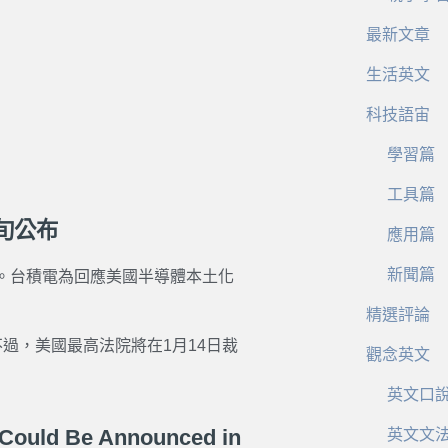
最新文章
生活英文
科技語宙
學習篇
工具篇
旬公布
應用篇
新聞篇
%。台積電為回應美國半導體本土化
精選評論
過，美國最高法院將在1月14日裁
觀念英文
英文口
 Could Be Announced in
英文文