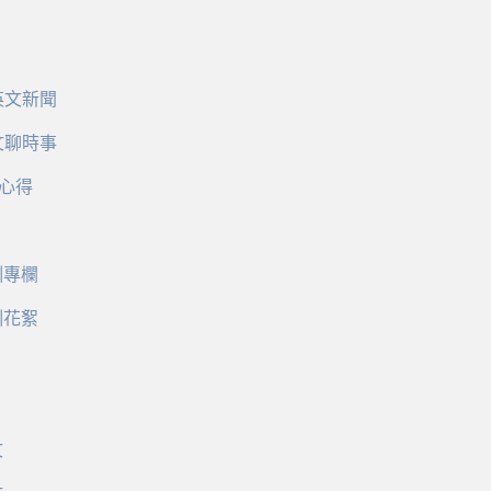
英文新聞
文聊時事
心得
訓專欄
訓花絮
文