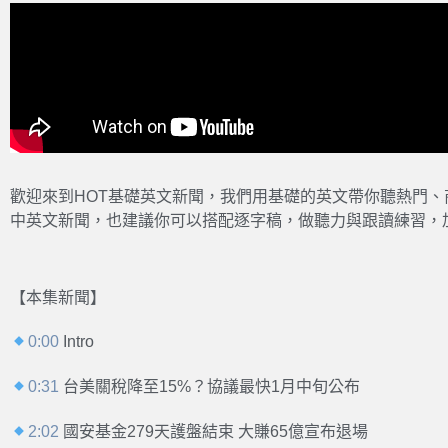
歡迎來到HOT基礎英文新聞，我們用基礎的英文帶你聽熱門
中英文新聞，也建議你可以搭配逐字稿，做聽力與跟讀練習，
【本集新聞】
0:00
Intro
0:31
台美關稅降至15%？協議最快1月中旬公布
2:02
國安基金279天護盤結束 大賺65億宣布退場