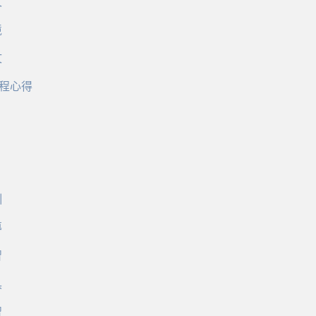
文
境
文
程心得
訓
導
習
具
習