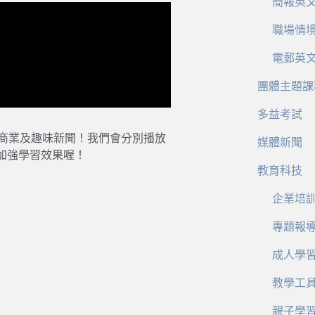
簡報英
職場情
電郵英
團體主題課
多益考試
、商業及趣味新聞！我們會分別播放
媒體新聞
加強學習效果喔！
教育科技
企業培
專題報
成人學
教學工
親子學