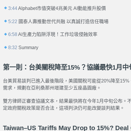
3:44
Alphabet市值突破4兆美元 AI動能推升股價
5:22
國泰人壽推動世代共融 以真誠打造信任職場
6:58
AI生產力陷阱浮現！工作垃圾侵蝕效率
8:32
Summary
第一則：台美關稅降至15%？協議最快1月中
台美貿易談判已進入最後階段，美國關稅可能從20%降至15
需求，規劃在亞利桑那州增建至少五座晶圓廠。
雙方律師正審查協議文本，結果最快將在今年1月中旬公布。不
定政府關稅政策是否合法，這項判決仍可能改變談判結果。
Taiwan–US Tariffs May Drop to 15%? Deal