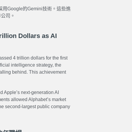
Google的Gemini技術。這些進
市公司。
llion Dollars as AI
d 4 trillion dollars for the first
icial intelligence strategy, the
alling behind. This achievement
d Apple’s next-generation AI
ents allowed Alphabet’s market
 the second-largest public company