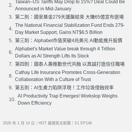
Taiwan–US Tariffs May Drop to 15%? Deal Could Be
Announced in Mid-January
第二則：國安基金279天護盤結束 大賺65億宣布退場
The National Financial Stabilization Fund Ends 279-
Day Market Support, Gains NT$6.5 Billion
第三則：Alphabet市值突破4兆美元 AI動能推升股價
Alphabet’s Market Value break through 4 Trillion
Dollars as AI Strength Lifts Its Stock
第四則：國泰人壽推動世代共融 以真誠打造信任職場
Cathay Life Insurance Promotes Cross-Generation
Collaboration With a Culture of Trust
第五則：AI生產力陷阱浮現！工作垃圾侵蝕效率
AI Productivity Trap Emerges! Workslop Weighs
Down Efficiency
2026 年 1 月 14 日｜HOT 基礎英文新聞｜S1 EP146