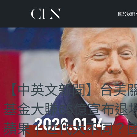
關於我們
【中英文新聞】台美
基金大賺65億宣布退
蘋果｜世代大不同？國