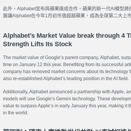
此外，Alphabet宣布與蘋果達成合作，蘋果的新一代AI模型將採用
展讓Alphabet在今年1月初市值超越蘋果，成為全球第二大上
Alphabet’s Market Value break through 4 Tri
Strength Lifts Its Stock
The market value of Google’s parent company, Alphabet, surpasse
time on January 12 this year. Benefiting from its successful artif
company has removed market concerns about its technology f
also re-established Alphabet’s leading position in the AI field.
Additionally, Alphabet announced a partnership with Apple, an
models will use Google’s Gemini technology. These developm
value to surpass Apple’s in early January this year, making it
in the world.