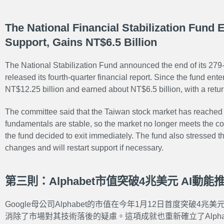
The National Financial Stabilization Fund
Support, Gains NT$6.5 Billion
The National Stabilization Fund announced the end of its 279
released its fourth-quarter financial report. Since the fund ente
NT$12.25 billion and earned about NT$6.5 billion, with a retu
The committee said that the Taiwan stock market has reached
fundamentals are stable, so the market no longer meets the con
the fund decided to exit immediately. The fund also stressed th
changes and will restart support if necessary.
第三則：Alphabet市值突破4兆美元 AI動能
Google母公司Alphabet的市值在今年1月12日首度突破
消除了市場對其技術落後的疑慮。這項成就也重新確立了Alpha