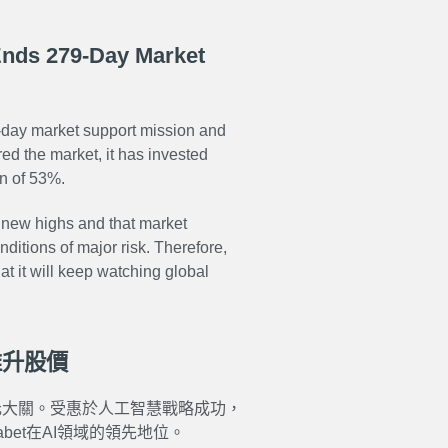
 Ends 279-Day Market
-day market support mission and
red the market, it has invested
rn of 53%.
 new highs and that market
ditions of major risk. Therefore,
at it will keep watching global
推升股價
4兆美元大關。受惠於人工智慧戰略成功，
bet在AI領域的領先地位。