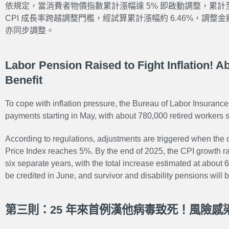
依規定，當消費者物價指數累計漲幅達 5% 即啟動調整，累計至
CPI 成長率跨越調整門檻，經試算累計漲幅約 6.46%，調整
亦同步調整。
Labor Pension Raised to Fight Inflation! A
Benefit
To cope with inflation pressure, the Bureau of Labor Insurance
payments starting in May, with about 780,000 retired workers se
According to regulations, adjustments are triggered when the
Price Index reaches 5%. By the end of 2025, the CPI growth ra
six separate years, with the total increase estimated at about
be credited in June, and survivor and disability pensions will 
第三則：25 年來首例漢他病毒致死！風險感