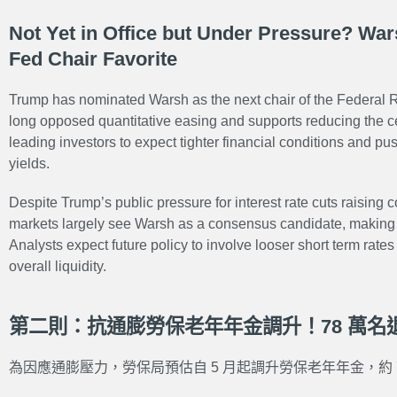
Not Yet in Office but Under Pressure? Wa
Fed Chair Favorite
Trump has nominated Warsh as the next chair of the Federal 
long opposed quantitative easing and supports reducing the c
leading investors to expect tighter financial conditions and p
yields.
Despite Trump’s public pressure for interest rate cuts raisin
markets largely see Warsh as a consensus candidate, making h
Analysts expect future policy to involve looser short term rate
overall liquidity.
第二則：抗通膨勞保老年年金調升！78 萬名
為因應通膨壓力，勞保局預估自 5 月起調升勞保老年年金，約 