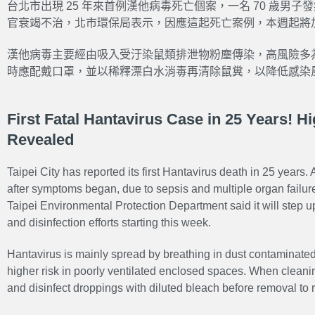
台北市出現 25 年來首例漢他病毒死亡個案，一名 70 歲男子
官衰竭不治，北市環保局表示，因應這起死亡案例，本週起將
漢他病毒主要經由吸入受汙染鼠類排泄物粉塵傳染，高風險多
時應配戴口罩，並以稀釋漂白水消毒再清除鼠糞，以降低感染
First Fatal Hantavirus Case in 25 Years! H
Revealed
Taipei City has reported its first Hantavirus death in 25 years
after symptoms began, due to sepsis and multiple organ failure
Taipei Environmental Protection Department said it will step 
and disinfection efforts starting this week.
Hantavirus is mainly spread by breathing in dust contaminated
higher risk in poorly ventilated enclosed spaces. When clean
and disinfect droppings with diluted bleach before removal to re