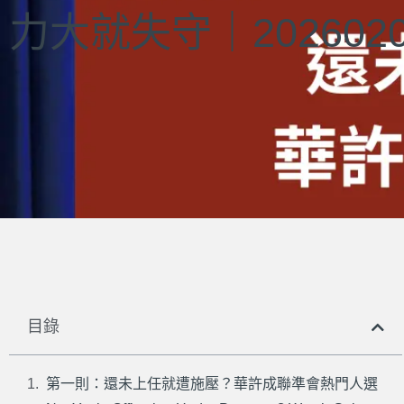
力大就失守｜2026020
目錄
第一則：還未上任就遭施壓？華許成聯準會熱門人選