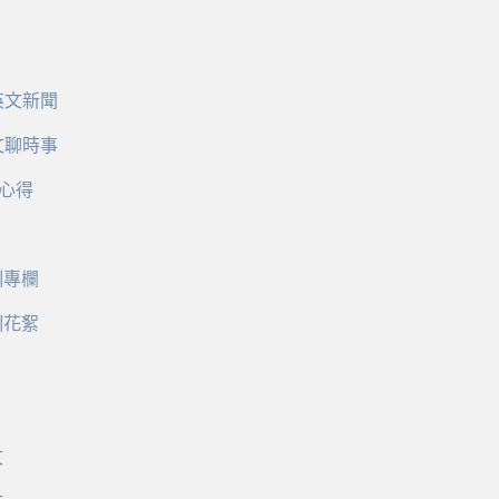
英文新聞
文聊時事
心得
訓專欄
訓花絮
文