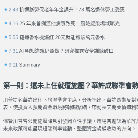
2:43
抗通膨勞保老年年金調升！78 萬名退休勞工受惠
4:16
25 年來首例漢他病毒致死！風險感染場域曝光
5:55
捷運香水機爆紅 20元就能體驗萬元香水
7:31
AI 明知違規仍照做？研究揭露安全訓練破口
9:11
Summary
第一則：還未上任就遭施壓？華許成聯準會
川普提名華許出任下屆聯準會主席，分析指出，華許長期反對
表，使投資人預期資金環境將轉趨緊縮，帶動長天期美債殖利
儘管川普曾公開施壓降息引發獨立性爭議，市場普遍認為華許
未來政策可能呈現短端利率鬆動、整體資金規模收斂的方向。