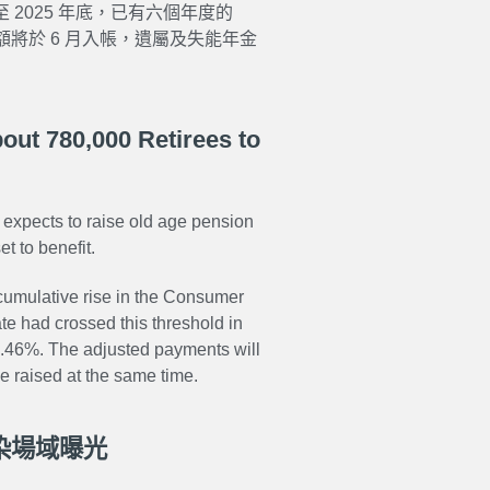
 2025 年底，已有六個年度的
金額將於 6 月入帳，遺屬及失能年金
bout 780,000 Retirees to
 expects to raise old age pension
t to benefit.
 cumulative rise in the Consumer
te had crossed this threshold in
 6.46%. The adjusted payments will
be raised at the same time.
染場域曝光