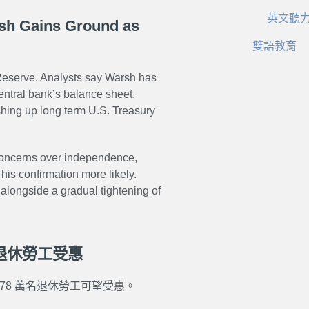
英文聽
rsh Gains Ground as
雙語教育
Reserve. Analysts say Warsh has
entral bank’s balance sheet,
ushing up long term U.S. Treasury
g concerns over independence,
is confirmation more likely.
s alongside a gradual tightening of
退休勞工受惠
78 萬名退休勞工可望受惠。