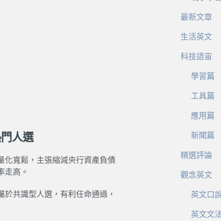
最新文章
生活英文
科技語宙
學習篇
工具篇
應用篇
熱門人選
新聞篇
精選評論
量化寬鬆，主張縮減央行資產負債
率走高。
觀念英文
屬於共識型人選，有利任命通過，
英文口
英文文