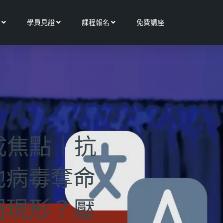
Open 更多服務
Open 學員見證
Open 課程報名
學員見證
課程報名
免費講座
成焦點｜抗
他病毒奪命
洞現形？壓