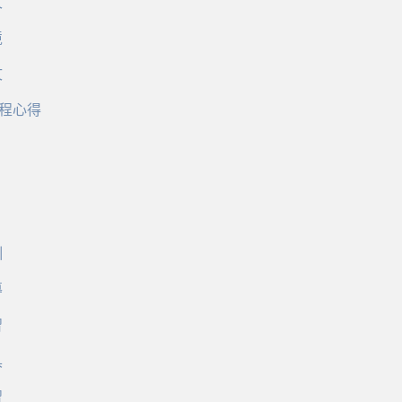
文
境
文
程心得
訓
導
習
具
習