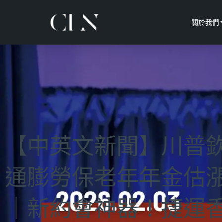
關於我們
【中英文新聞】川普
通膨勞保老年年金估漲
｜新約會神器！捷運香