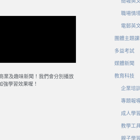
簡報英
職場情
電郵英
團體主題課
多益考試
媒體新聞
教育科技
、商業及趣味新聞！我們會分別播放
加強學習效果喔！
企業培
專題報
成人學
教學工
親子學