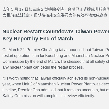
去年 5 月 17 日核三廠 2 號機除役時，台灣已正式達成非
言目前無法確定，但期待核能安全委員會能有效率地完成審查
Nuclear Restart Countdown! Taiwan Powe
Key Report by End of March
On March 22, Premier Cho Jung-tai announced that Taiwan P
restart operation plan for Kuosheng and Maanshan Nuclear Po
Commission by the end of March. He stressed that all safety 
any nuclear plant can begin the restart process.
It is worth noting that Taiwan officially achieved its non-nucl
year, when Unit 2 of Maanshan Nuclear Power Plant was decom
timeline, Premier Cho admitted that it remains uncertain, but 
Safety Commission will complete its review efficiently.