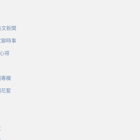
英文新聞
文聊時事
心得
訓專欄
訓花絮
文