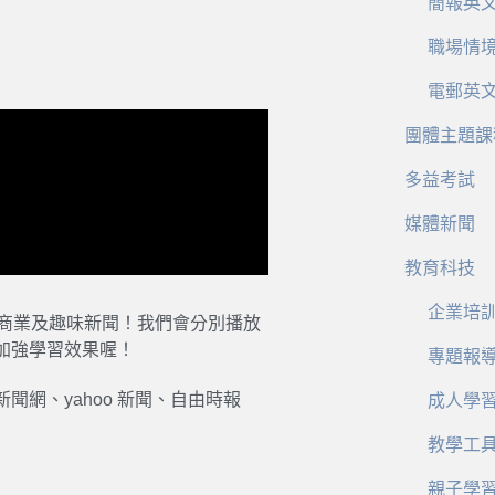
簡報英
職場情
電郵英
團體主題課
多益考試
媒體新聞
教育科技
企業培
、商業及趣味新聞！我們會分別播放
加強學習效果喔！
專題報
網、yahoo 新聞、自由時報
成人學
教學工
親子學