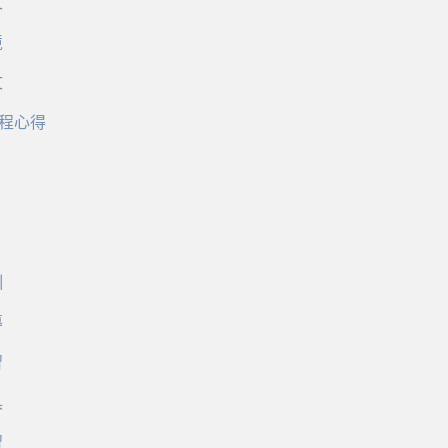
文
境
文
程心得
訓
導
習
具
習