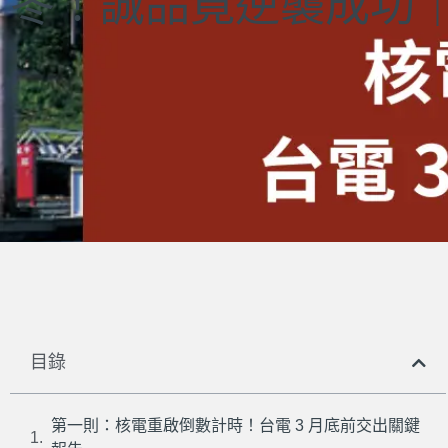
冬！誠品竟逆襲成功｜你
目錄
第一則：核電重啟倒數計時！台電 3 月底前交出關鍵