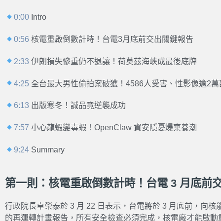
0:00
Intro
0:56
核電重啟倒數計時！台電3月底前交出關鍵報告
2:33
伊朗損失慘重仍不退讓！荷莫茲海峽成最後底牌
4:25
全台最大男性偷拍案破獲！4586人受害、性影像逾2萬
6:13
出版寒冬！誠品竟逆襲成功
7:57
小心龍蝦變毒蝦！OpenClaw 資安隱憂爆棄養潮
9:24
Summary
第一則：核電重啟倒數計時！台電 3 月底前
行政院長卓榮泰於 3 月 22 日表示，台電將於 3 月底前，
的再運轉計畫報告，所有安全檢查必須完成，核電廠才能啟動