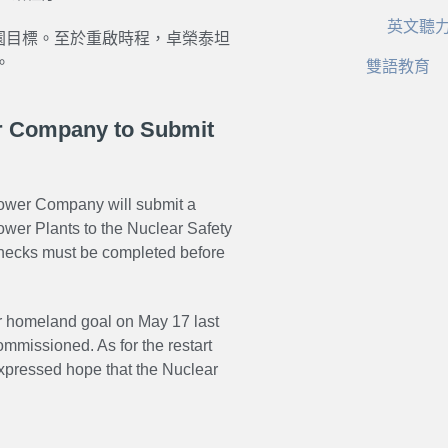
英文聽
核家園目標。至於重啟時程，卓榮泰坦
。
雙語教育
r Company to Submit
ower Company will submit a
wer Plants to the Nuclear Safety
checks must be completed before
ear homeland goal on May 17 last
missioned. As for the restart
expressed hope that the Nuclear