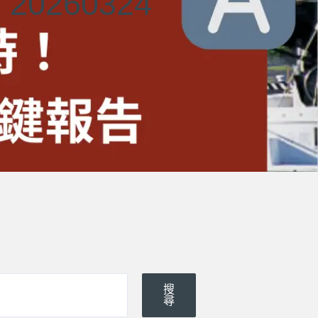
260324
搜
尋