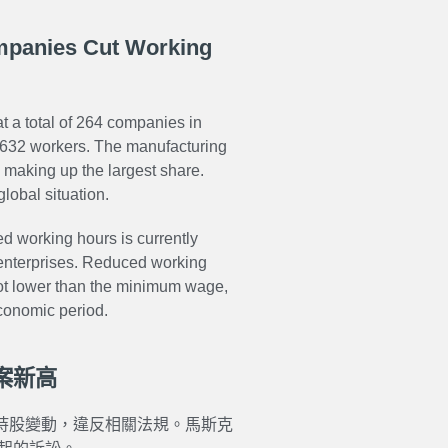
ompanies Cut Working
at a total of 264 companies in
,632 workers. The manufacturing
y making up the largest share.
lobal situation.
d working hours is currently
enterprises. Reduced working
ot lower than the minimum wage,
economic period.
案新高
申報持股變動，違反相關法規。馬斯克