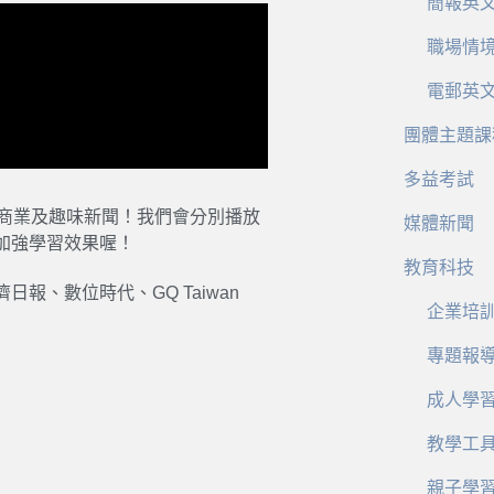
簡報英
職場情
電郵英
團體主題課
多益考試
、商業及趣味新聞！我們會分別播放
媒體新聞
加強學習效果喔！
教育科技
、數位時代、GQ Taiwan
企業培
專題報
成人學
教學工
親子學