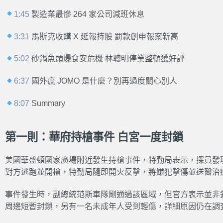
1:45
製造業最慘 264 家公司減班休息
3:31
馬斯克收購 X 延報持股 罰款創申報案新高
5:02
砂鍋魚頭爆食安危機 林聰明停業整頓獲好評
6:37
國外瘋 JOMO 是什麼？別再過度關心別人
8:07
Summary
第一則：華府持槍事件 白宮一度封鎖
美國華盛頓國家廣場附近發生持槍事件，特勤局表示，探員發
對方逃跑並開槍，特勤局隨即開火反擊，將嫌犯擊傷並送醫治
事件發生時，副總統范斯車隊剛通過該區域，但官方表示並非
周邊短暫封鎖，另有一名未成年人受到輕傷，詳細原因仍在調