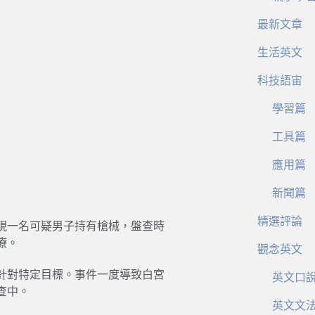
最新文章
生活英文
科技語宙
學習篇
工具篇
應用篇
新聞篇
精選評論
現一名可疑男子持有槍械，盤查時
療。
觀念英文
針對特定目標。事件一度導致白宮
英文口
查中。
英文文