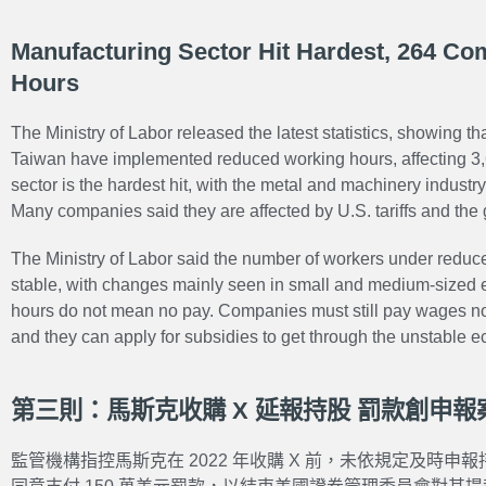
Manufacturing Sector Hit Hardest, 264 C
Hours
The Ministry of Labor released the latest statistics, showing th
Taiwan have implemented reduced working hours, affecting 3
sector is the hardest hit, with the metal and machinery industr
Many companies said they are affected by U.S. tariffs and the g
The Ministry of Labor said the number of workers under reduce
stable, with changes mainly seen in small and medium-sized 
hours do not mean no pay. Companies must still pay wages n
and they can apply for subsidies to get through the unstable 
第三則：馬斯克收購 X 延報持股 罰款創申報
監管機構指控馬斯克在 2022 年收購 X 前，未依規定及時