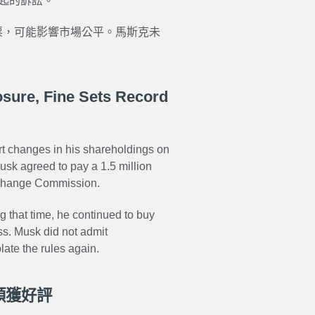
提起的訴訟。
股票，可能影響市場公平。馬斯克未
osure, Fine Sets Record
rt changes in his shareholdings on
Musk agreed to pay a 1.5 million
 Exchange Commission.
 that time, he continued to buy
ss. Musk did not admit
late the rules again.
頓獲好評