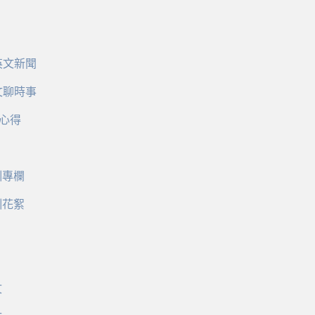
英文新聞
文聊時事
心得
訓專欄
訓花絮
文