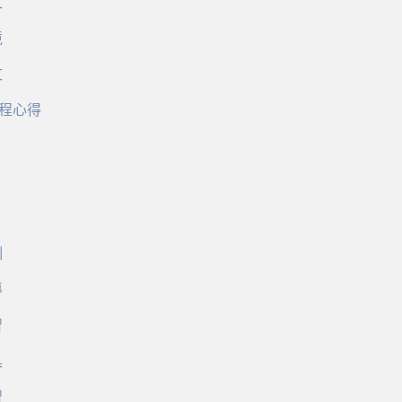
文
境
文
程心得
訓
導
習
具
習