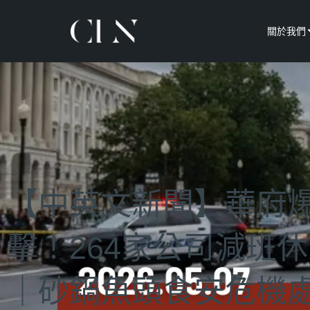
關於我們
【中英文新聞】華府
擊！264家公司減班
｜砂鍋魚頭食安危機處