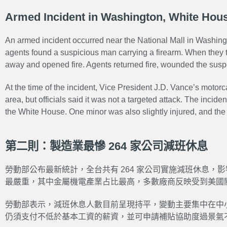
Armed Incident in Washington, White Hou
An armed incident occurred near the National Mall in Washing
agents found a suspicious man carrying a firearm. When they t
away and opened fire. Agents returned fire, wounded the suspec
At the time of the incident, Vice President J.D. Vance’s motor
area, but officials said it was not a targeted attack. The incide
the White House. One minor was also slightly injured, and the c
第二則：製造業最慘 264 家公司減班休息
勞動部公布最新統計，全台共有 264 家公司實施減班休息，影響
最嚴重，其中金屬機電產業占比最高，多數廠商反映受到美國
勞動部表示，減班休息人數目前呈現持平，變動主要集中在中
仍須支付不低於基本工資的薪資，並可申請補貼協助度過景氣