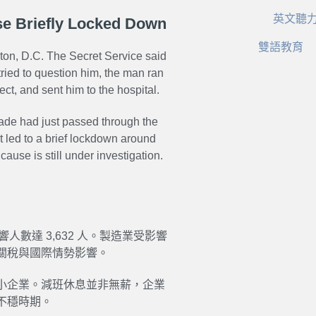
英文聽
se Briefly Locked Down
雙語教育
ton, D.C. The Secret Service said
ried to question him, the man ran
t, and sent him to the hospital.
cade had just passed through the
nt led to a brief lockdown around
ause is still under investigation.
人數達 3,632 人。製造業受影響
關稅與國際情勢影響。
小企業。減班休息並非無薪，企業
不穩時期。