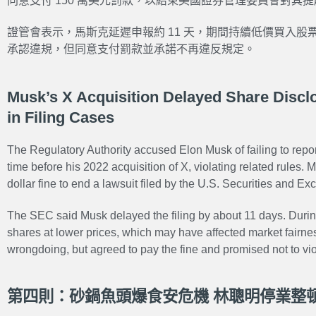
同意支付 150 萬美元罰款，以結束美國證券管理委員會對其
證管會表示，馬斯克延遲申報約 11 天，期間持續低價買入
承認違規，但同意支付罰款並承諾不再違反規定。
Musk’s X Acquisition Delayed Share Discl
in Filing Cases
The Regulatory Authority accused Elon Musk of failing to repo
time before his 2022 acquisition of X, violating related rules. 
dollar fine to end a lawsuit filed by the U.S. Securities and
The SEC said Musk delayed the filing by about 11 days. During
shares at lower prices, which may have affected market fairne
wrongdoing, but agreed to pay the fine and promised not to vio
第四則：砂鍋魚頭爆食安危機 林聰明停業整