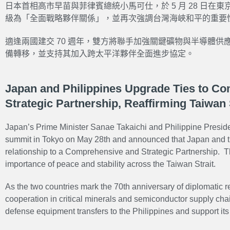
日本首相高市早苗與菲律賓總統小馬可仕，於 5 月 28 日在
級為「全面戰略夥伴關係」，並再次強調台灣海峽和平的重要
適逢兩國建交 70 週年，雙方將聯手加強關鍵礦物與半導體
備轉移，並支持其加入跨太平洋夥伴全面進步協定。
Japan and Philippines Upgrade Ties to C
Strategic Partnership, Reaffirming Taiwan 
Japan’s Prime Minister Sanae Takaichi and Philippine Preside
summit in Tokyo on May 28th and announced that Japan and th
relationship to a Comprehensive and Strategic Partnership. T
importance of peace and stability across the Taiwan Strait.
As the two countries mark the 70th anniversary of diplomatic r
cooperation in critical minerals and semiconductor supply chai
defense equipment transfers to the Philippines and support its