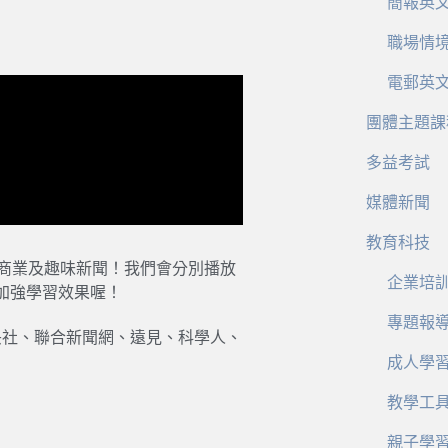
簡報英
職場情
電郵英
團體主題課
多益考試
媒體新聞
教育科技
、商業及趣味新聞！我們會分別播放
企業培
加強學習效果喔！
專題報
中央社、聯合新聞網、遠見、科學人、
成人學
教學工
親子學