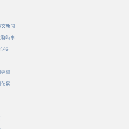
英文新聞
文聊時事
心得
訓專欄
訓花絮
文