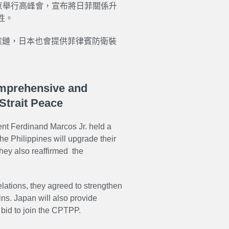
東京舉行高峰會，宣布將日菲關係升
性。
供應鏈，日本也會提供菲律賓防衛裝
omprehensive and
Strait Peace
nt Ferdinand Marcos Jr. held a
e Philippines will upgrade their
hey also reaffirmed the
elations, they agreed to strengthen
ns. Japan will also provide
 bid to join the CPTPP.