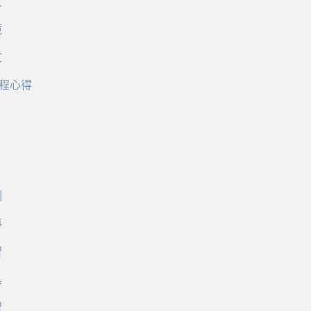
文
境
文
程心得
訓
導
習
具
習