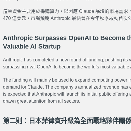
這筆資金主要用於採購算力，以因應 Claude 暴增的市場需
470 億美元，市場預期 Anthropic 最快會在今年秋季啟
Anthropic Surpasses OpenAI to Become t
Valuable AI Startup
Anthropic has completed a new round of funding, pushing its v
surpassing rival OpenAI to become the world’s most valuable A
The funding will mainly be used to expand computing power in
demand for Claude. The company’s annualized revenue has exc
is expected that Anthropic will launch its initial public offerin
drawn great attention from all sectors.
第二則：日本菲律賓升級為全面戰略夥伴關係