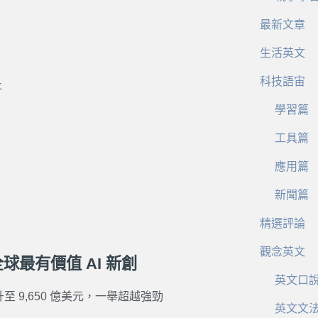
最新文章
生活英文
創
科技語宙
平
學習篇
工具篇
應用篇
新聞篇
精選評論
觀念英文
全球最有價值 AI 新創
英文口
至 9,650 億美元，一舉超越強勁
英文文