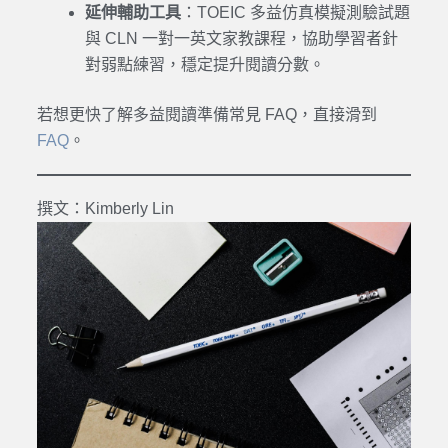
延伸輔助工具
：
TOEIC
多益仿真模擬測驗試題
與
CLN 一對一英文家教課程，協助學習者針
對弱點練習，穩定提升閱讀分數。
若想更快了解多益閱讀準備常見 FAQ，直接滑到
FAQ
。
撰文：Kimberly Lin