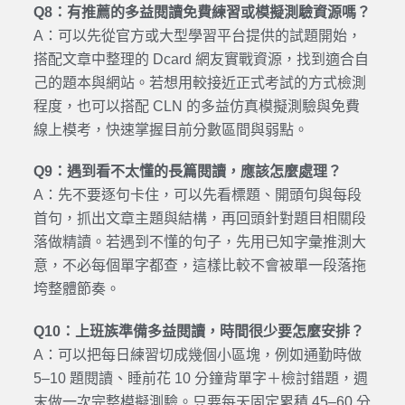
Q8：有推薦的多益閱讀免費練習或模擬測驗資源嗎？
A：可以先從官方或大型學習平台提供的試題開始，
搭配文章中整理的 Dcard 網友實戰資源，找到適合自
己的題本與網站。若想用較接近正式考試的方式檢測
程度，也可以搭配 CLN 的多益仿真模擬測驗與免費
線上模考，快速掌握目前分數區間與弱點。
Q9：遇到看不太懂的長篇閱讀，應該怎麼處理？
A：先不要逐句卡住，可以先看標題、開頭句與每段
首句，抓出文章主題與結構，再回頭針對題目相關段
落做精讀。若遇到不懂的句子，先用已知字彙推測大
意，不必每個單字都查，這樣比較不會被單一段落拖
垮整體節奏。
Q10：上班族準備多益閱讀，時間很少要怎麼安排？
A：可以把每日練習切成幾個小區塊，例如通勤時做
5–10 題閱讀、睡前花 10 分鐘背單字＋檢討錯題，週
末做一次完整模擬測驗。只要每天固定累積 45–60 分