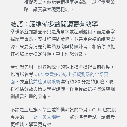
模擬考試，你能更精準掌握弱點，調整學習策
略，讓實戰表現更穩定。
結語：讓準備多益閱讀更有效率
準備多益閱讀並不只是背單字或猛刷題目，而是要掌
握題型重點、安排好時間策略，並善用合適的練習資
源。只要有清楚的準備方向與持續練習，相信你也能
在考場上更穩定發揮，拿下理想分數。
若你想先用一份較系統化的線上模考檢視目前程度，
也可以參考
CLN 免費多益線上模擬測驗的介紹頁
面
，或直接
前往測驗系統
進行約 30 分鐘的測驗，取
得推估分數與簡要學習建議，作為後續選擇資源與規
劃讀書計畫的參考。
不論是上班族、學生或準備考試的學員，CLN 也提供
專屬的「
一對一英文課程
」，幫你準備考試，讓備考
更輕鬆、學習更有效。