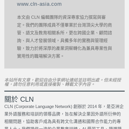
www.cln-asia.com
本文由 CLN 編輯團隊的資深專家協力撰寫與審
定。我們的團隊成員不僅畢業於台灣頂尖大學的商
管、語文及教育相關系所，更在跨國企業、顧問諮
詢、與人才發展領域，具備多年的實務與管理經
驗，致力於將深厚的產業洞察轉化為兼具專業性與
實用性的職場解決方案。
本站所有文章，歡迎自由分享網址連結並註明出處。但未經授
權，請勿任意利用或直接複製、轉載文字內容。
關於 CLN
CLN (Corporate Language Network) 創辦於 2014 年，是亞洲企
業外語服務和培訓的領導品牌，旨在解決企業因外語所衍伸的
相關問題，協助客戶成為具有跨文化溝通和國際合作能力的專
業人士。我們提供一流的企業教育訓練、AI 學習工具、隨選隨