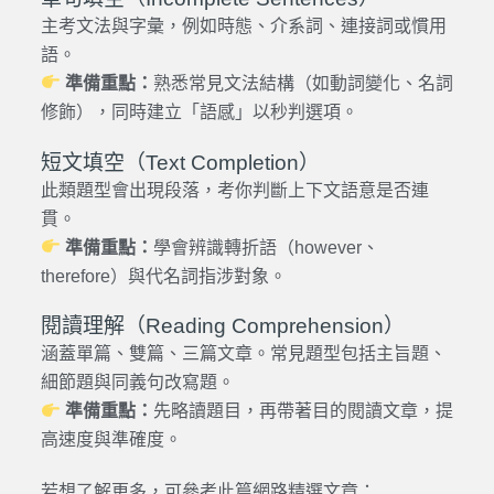
主考文法與字彙，例如時態、介系詞、連接詞或慣用
語。
準備重點：
熟悉常見文法結構（如動詞變化、名詞
修飾），同時建立「語感」以秒判選項。
短文填空（Text Completion）
此類題型會出現段落，考你判斷上下文語意是否連
貫。
準備重點：
學會辨識轉折語（however、
therefore）與代名詞指涉對象。
閱讀理解（Reading Comprehension）
涵蓋單篇、雙篇、三篇文章。常見題型包括主旨題、
細節題與同義句改寫題。
準備重點：
先略讀題目，再帶著目的閱讀文章，提
高速度與準確度。
若想了解更多，可參考此篇網路精選文章：