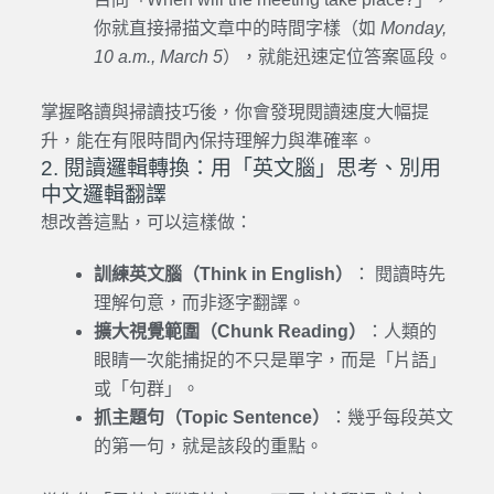
你就直接掃描文章中的時間字樣（如
Monday,
10 a.m., March 5
），就能迅速定位答案區段。
掌握略讀與掃讀技巧後，你會發現閱讀速度大幅提
升，能在有限時間內保持理解力與準確率。
2. 閱讀邏輯轉換：用「英文腦」思考、別用
中文邏輯翻譯
想改善這點，可以這樣做：
訓練英文腦（Think in English）
： 閱讀時先
理解句意，而非逐字翻譯。
擴大視覺範圍（Chunk Reading）
：人類的
眼睛一次能捕捉的不只是單字，而是「片語」
或「句群」。
抓主題句（Topic Sentence）
：幾乎每段英文
的第一句，就是該段的重點。