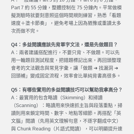
Part 7 約 55 分鐘，整體控制在 75 分鐘內。平常做模
擬測驗時就要刻意照這個時間規則練習，熟悉「看題
速度＋塗卡節奏」，避免考場上因為猶豫或重讀太多
次而做不完。
Q4：多益閱讀應該先背單字文法，還是先做題目？
A：兩者建議搭配進行，不要只背、不做題。可以先
用一輪題目測試程度，把錯題標記出來，再回頭整理
會考的文法觀念與常見字彙，讓「做題 ➜ 找漏洞 ➜
回頭補」變成固定流程，效率會比單純背書高很多。
Q5：有哪些實用的多益閱讀技巧可以幫助我拿高分？
A：最實用的包含略讀（Skimming）和掃讀
（Scanning）：略讀用來快速抓主旨與段落重點，掃
讀則用來鎖定時間、數字、地點等細節。再搭配「英
文腦」閱讀（先用英文理解句意，不逐字翻成中文）
與 Chunk Reading（片語式閱讀），可以明顯提升速