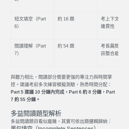
短文填空（Part
約 16 題
考上下文理解
6）
連貫性
閱讀理解（Part
約 54 題
考長篇閱讀與
7）
訊整合能力
與聽力相比，閱讀部分需要更強的專注力與時間掌
控。建議考前多次練習模擬測驗，熟悉時間分配：
Part 5 建議 10 分鐘內完成，Part 6 約 8 分鐘，Part
7 約 55 分鐘。
多益閱讀題型解析
多益閱讀題目看似龐雜，其實可依出題邏輯歸納：
單句填空（Incomplete Sentences）