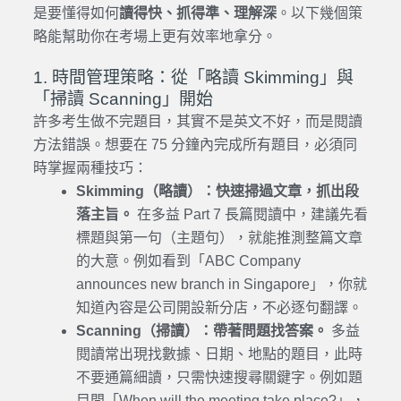
是要懂得如何
讀得快、抓得準、理解深
。以下幾個策
略能幫助你在考場上更有效率地拿分。
1. 時間管理策略：從「略讀 Skimming」與
「掃讀 Scanning」開始
許多考生做不完題目，其實不是英文不好，而是閱讀
方法錯誤。想要在 75 分鐘內完成所有題目，必須同
時掌握兩種技巧：
Skimming（略讀）：快速掃過文章，抓出段
落主旨。
在多益 Part 7 長篇閱讀中，建議先看
標題與第一句（主題句），就能推測整篇文章
的大意。例如看到「ABC Company
announces new branch in Singapore」，你就
知道內容是公司開設新分店，不必逐句翻譯。
Scanning（掃讀）：帶著問題找答案。
多益
閱讀常出現找數據、日期、地點的題目，此時
不要通篇細讀，只需快速搜尋關鍵字。例如題
目問「When will the meeting take place?」，