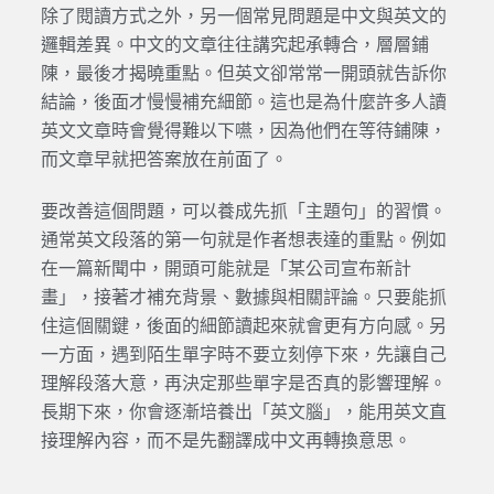
除了閱讀方式之外，另一個常見問題是中文與英文的
邏輯差異。中文的文章往往講究起承轉合，層層鋪
陳，最後才揭曉重點。但英文卻常常一開頭就告訴你
結論，後面才慢慢補充細節。這也是為什麼許多人讀
英文文章時會覺得難以下嚥，因為他們在等待鋪陳，
而文章早就把答案放在前面了。
要改善這個問題，可以養成先抓「主題句」的習慣。
通常英文段落的第一句就是作者想表達的重點。例如
在一篇新聞中，開頭可能就是「某公司宣布新計
畫」，接著才補充背景、數據與相關評論。只要能抓
住這個關鍵，後面的細節讀起來就會更有方向感。另
一方面，遇到陌生單字時不要立刻停下來，先讓自己
理解段落大意，再決定那些單字是否真的影響理解。
長期下來，你會逐漸培養出「英文腦」，能用英文直
接理解內容，而不是先翻譯成中文再轉換意思。