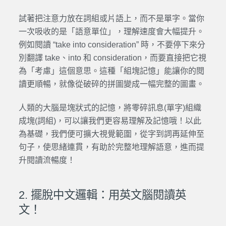
試著把注意力放在詞組或片語上，而不是單字。當你
一次吸收的是「語意單位」，理解速度會大幅提升。
例如閱讀 “take into consideration” 時，不要停下來分
別翻譯 take、into 和 consideration，而要直接把它視
為「考慮」這個意思。這種「組塊記憶」能讓你的閱
讀更順暢，就像從破碎的拼圖變成一幅完整的圖畫。
人類的大腦是塊狀式的記憶，將零碎訊息(單字)組織
成塊(詞組)，可以讓我們更容易理解及記憶哦！以此
為基礎，我們便可擴大視覺範圍，從字到詞再延伸至
句子，使思緒連貫，有助於完整地理解語意，進而提
升閱讀流暢度！
2. 擺脫中文邏輯：用英文腦閱讀英
文！