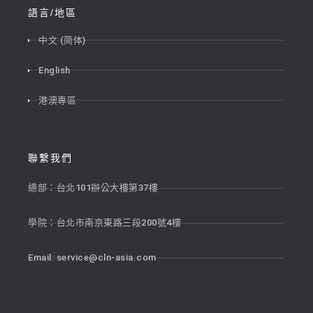
語言/地區
中文 (简体)
English
港澳專區
聯繫我們
總部：台北101辦公大樓第37樓
學院：台北市南京東路三段200號4樓
Email:
service@cln-asia.com