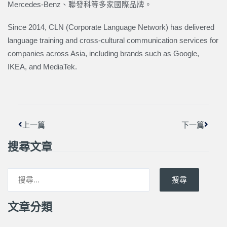
Mercedes-Benz、聯發科等多家國際品牌。
Since 2014, CLN (Corporate Language Network) has delivered
language training and cross-cultural communication services for
companies across Asia, including brands such as Google,
IKEA, and MediaTek.
上一頁
下一篇
上一篇
下一篇
搜尋文章
搜尋
文章分類