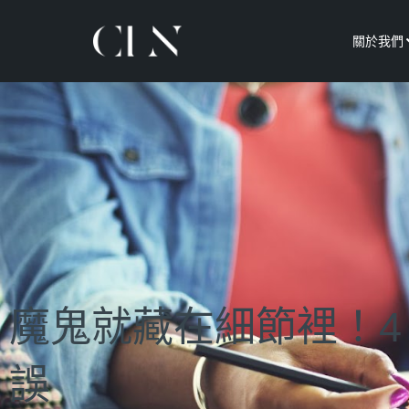
關於我們
魔鬼就藏在細節裡！4 
誤