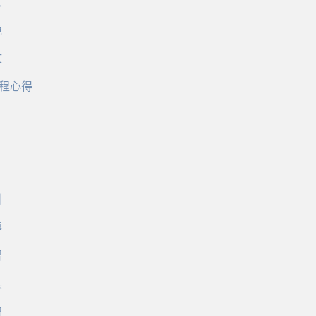
文
境
文
程心得
訓
導
習
具
習