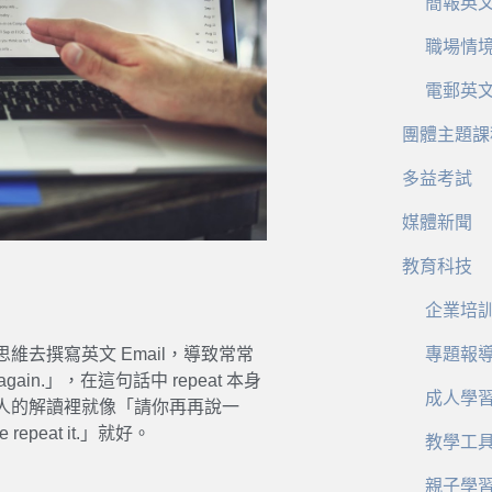
簡報英
職場情
電郵英
團體主題課
多益考試
媒體新聞
教育科技
企業培
去撰寫英文 Email，導致常常
專題報
gain.」，在這句話中 repeat 本身
成人學
國人的解讀裡就像「請你再再說一
peat it.」就好。
教學工
親子學