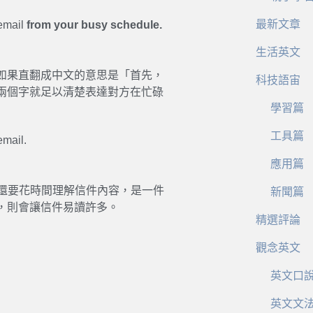
最新文章
 email
from your busy schedule.
生活英文
如果直翻成中文的意思是「首先，
科技語宙
兩個字就足以清楚表達對方在忙碌
學習篇
工具篇
email.
應用篇
了，還要花時間理解信件內容，是一件
新聞篇
，則會讓信件易讀許多。
精選評論
觀念英文
英文口
英文文