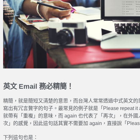
英文 Email 務必精簡！
精簡，就是簡短又清楚的意思，而台灣人常常透過中式英文的思維
寫出有冗言贅字的句子。最常見的例子就是「Please repeat it a
就帶有「重複」的意味，而 again 也代表了「再次」，在外
次」的感覺，因此這句話其實不需要加 again，直接說「Please re
下列這句也是：