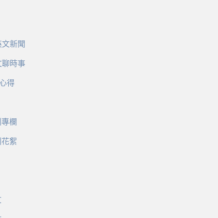
英文新聞
文聊時事
心得
訓專欄
訓花絮
文