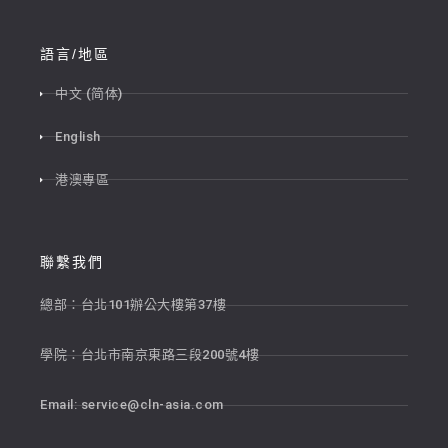
語言/地區
中文 (简体)
English
港澳專區
聯繫我們
總部：台北101辦公大樓第37樓
學院：台北市南京東路三段200號4樓
Email:
service@cln-asia.com