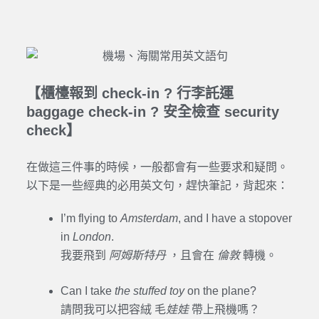
【櫃檯報到 check-in ? 行李託運
baggage check-in ? 安全檢查 security
check】
在做這三件事的時候，一般都會有一些要求和疑問。
以下是一些經典的必用英文句，趕快筆記，背起來：
I’m flying to
Amsterdam
, and I have a stopover
in
London
.
我要飛到
阿姆斯特丹
，且會在
倫敦
轉機。
Can I take
the stuffed toy
on the plane?
請問我可以把容絨 毛
娃娃
帶上飛機嗎？