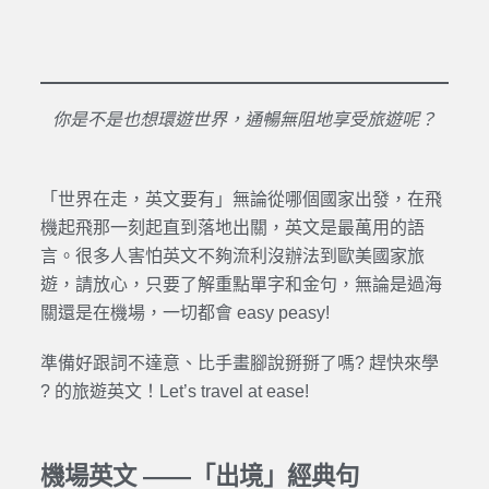
你是不是也想環遊世界，通暢無阻地享受旅遊呢？
「世界在走，英文要有」無論從哪個國家出發，在飛
機起飛那一刻起直到落地出關，英文是最萬用的語
言。很多人害怕英文不夠流利沒辦法到歐美國家旅
遊，請放心，只要了解重點單字和金句，無論是過海
關還是在機場，一切都會 easy peasy!
準備好跟詞不達意、比手畫腳說掰掰了嗎? 趕快來學
? 的旅遊英文！Let’s travel at ease!
機場英文 ——「出境」經典句