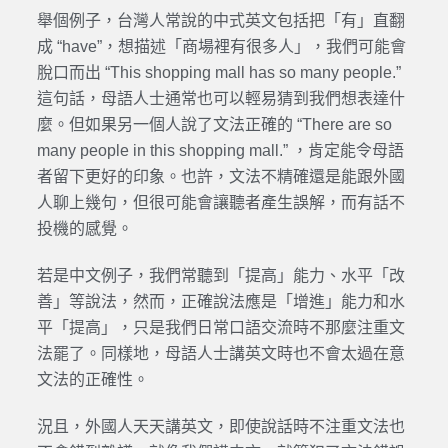
舉個例子，台灣人常說的中式英文包括把「有」直翻
成 “have”，想描述「商場裡有很多人」，我們可能會
脫口而出 “This shopping mall has so many people.”
這句話，母語人士通常也可以輕易猜到我們想表達什
麼。但如果另一個人說了文法正確的 “There are so
many people in this shopping mall.” ，肯定能令母語
者留下更好的印象。也許，文法不精確還是能跟外國
人聊上幾句，但很可能會讓聽者產生誤解，而有話不
投機的感覺。
若是中文例子，我們常聽到「提高」能力、水平「改
善」等說法，然而，正確說法應是「增進」能力和水
平「提高」，只是我們日常口語交流時不那麼注重文
法罷了。同樣地，母語人士講英文時也不會太過在意
文法的正確性。
況且，外國人天天講英文，即使說話時不注重文法也