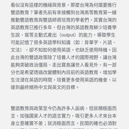
看似沒有這樣的機緣與背景，那麼台灣為何還要推行
雙語教育？筆者先前有幸接觸到台灣高等教育第一線
推動雙語教育與雙語師資培育的學者們，其實台灣的
英語教育已推行多年，但台灣的英語教育鮮少培養學
生說、寫等主動式產出（output）的能力，導致學生
可能記憶了很多英語學科知識（如：背單字、片語、
文法），卻不知如何使用英語，也缺乏使用時機。因
此台灣的雙語政策除了培養人才的國際視野，讓台灣
能夠突破政治僵局、走出寶島讓世人看見外，有一部
分也是希望透過改變體制內目前的英語教育，增加學
生沈浸在英語的時間，培養更多使用英語的機會，以
達到最終精熟中文與英文的目標。
雙語教育與政策至今仍為許多人詬病，但就積極面而
言，加強國家人才的語言實力，吸引更多人才來台本
身立意確實不差；就消極面而言，民間的確也必須對