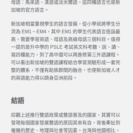
母語：馬來語、漢語或淡米爾語，這四種語言也是新
加坡的官方語言。
新加坡相當重視學生的語言發展，從小學就將學生分
流為 EM1 ~ EM4，其中 EM1 的學生代表語言造詣最
高，需要學習英語、母語及高級母語三個科目。值得
一提的是升中學的 PSLE 考試英文科考聽、說、讀、
寫四種能力，到了高中還可以再進修第三外語課程。
可以看出新加坡的雙語課程結合學習測驗形成一套完
整的體系，不僅有助族群間的融合，也使新加坡人才
的英語能力得以躋身亞洲前段。
結語
綜觀上述推行雙語政策或雙語普及的國家，其實可以
發現每個國家發展雙語的原因其來有自，背後牽扯到
複雜的歷史、地理與社會等因素。台灣與他國相比，