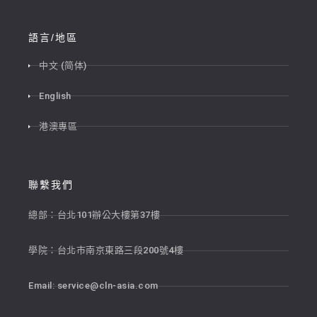
語言/地區
中文 (简体)
English
港澳專區
聯繫我們
總部：台北101辦公大樓第37樓
學院：台北市南京東路三段200號4樓
Email:
service@cln-asia.com