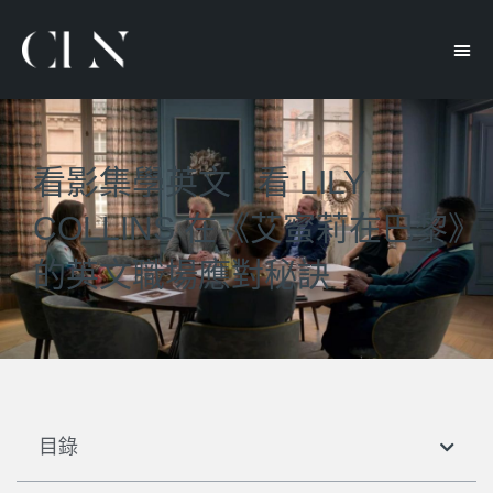
看影集學英文 | 看 LILY
COLLINS 在《艾蜜莉在巴黎》
的英文職場應對秘訣
目錄