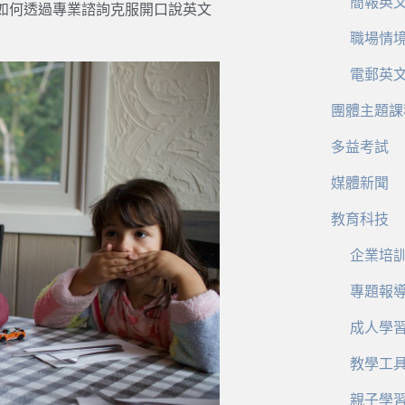
簡報英
如何透過專業諮詢克服開口說英文
職場情
電郵英
團體主題課
多益考試
媒體新聞
教育科技
企業培
專題報
成人學
教學工
親子學