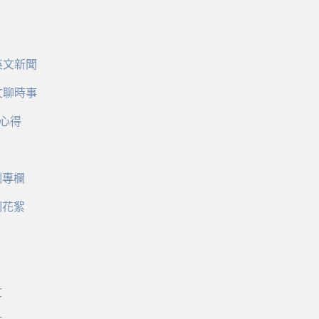
英文新聞
文聊時事
心得
訓專欄
訓花絮
文