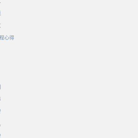
文
境
文
程心得
訓
導
習
具
習