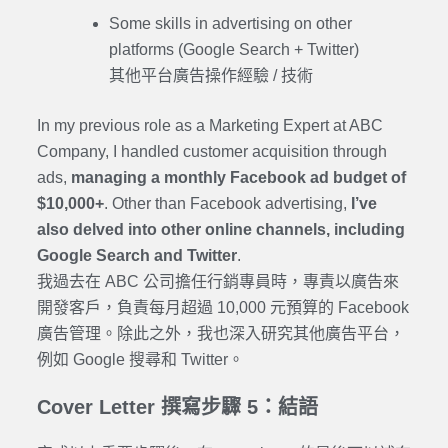
Some skills in advertising on other
platforms (Google Search + Twitter)
其他平台廣告操作經驗 / 技術
In my previous role as a Marketing Expert at ABC
Company, I handled customer acquisition through
ads,
managing a monthly Facebook ad budget of
$10,000+
. Other than Facebook advertising,
I’ve
also delved into other online channels, including
Google Search and Twitter
.
我過去在 ABC 公司擔任行銷專員時，專責以廣告來
開發客戶，負責每月超過 10,000 元預算的 Facebook
廣告管理。除此之外，我也深入研究其他廣告平台，
例如 Google 搜尋和 Twitter。
Cover Letter 撰寫步驟 5：結語