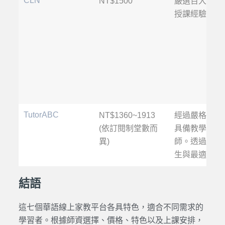
CLN
NT$1500
嚴選百大企業
授課經驗豐富
TutorABC
NT$1360~1913
經過嚴格選拔
(依訂閱制堂數而
具備教學證照
異)
師。透過AI
生與最適合的
結語
這七個華語線上家教平台各具特色，適合不同需求的
學習者。根據師資選擇、價格、特色以及上課安排，