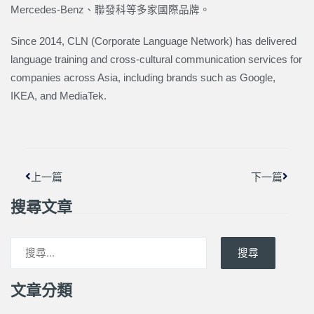
Mercedes-Benz、聯發科等多家國際品牌。
Since 2014, CLN (Corporate Language Network) has delivered
language training and cross-cultural communication services for
companies across Asia, including brands such as Google,
IKEA, and MediaTek.
上一頁
下一篇
上一篇
下一篇
搜尋文章
搜尋
文章分類