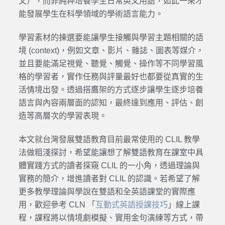
文），而非純粹培養學生日常英文用語，如此一來才
能發展學生在科學領域的學術語言能力。
學習素材的揀選要能讓學生接觸與學習主題相關的語
境 (context)，例如文章、影片、雜誌、圖表等媒介，
並且要能滿足視覺、聽覺、觸覺、操作等不同學習風
格的學習者，實作任務與評量最好也都要從真實的生
活情境出發。透過搭鷹架的方式逐步讓學生逐步培養
語言與內容兩層面的認知，最終達到應用、評估、創
造等高層次的學習表現。
本文就台灣發展雙語教育目前最常使用的 CLIL 教學
法做粗淺探討，希望能讓想了解雙語教育在課室中具
體實踐方式的讀者探窺 CLIL 的一小角，透過理論與
實務的簡介，增進讀者對 CLIL 的認識。若希望了解
更多教學理論與學說在雙語和全英語課堂的實際應
用，歡迎參考 CLN 「
互動式英語授課技巧
」線上課
程，課程將以情境劇模擬、實用金句演練等方式，帶