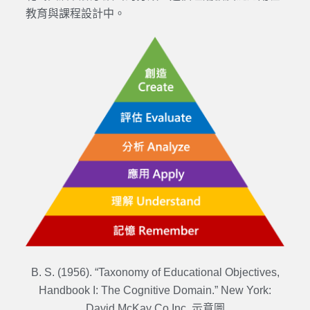
教育與課程設計中。
B. S. (1956). “Taxonomy of Educational Objectives,
Handbook I: The Cognitive Domain.” New York:
David McKay Co Inc. 示意圖