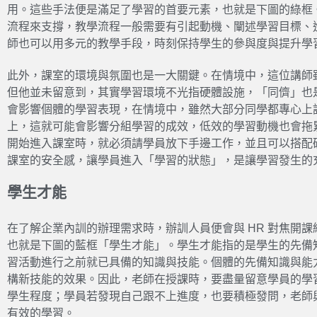
用。這些手法便是滿足了學習的首要元素，也就是下圖的綠框
流程來支撐，教學流程一般需要有引起動機、闡述學習目標、
師也可以用多元的教學手段，時刻保持學生的參與度與提升學
此外，課室的環境與氛圍也是一大關鍵。在情境中，這位講師
但他並未留意到，其實學習環境不光指硬體設施，「同儕」也
會影響個體的學習表現，在情境中，雖然大部分同學都專心上
上，這就可能會影響分組學習的成效，低效的學習動機也會拖
開始進入課室時，就必須請學員放下手邊工作，並且可以搭配
課室的安全感，讓學員進入「學習的狀態」，是讓學習發生的
學生才能
在了解企業內訓的辦理需求時，辦訓人員便會與 HR 對焦開
也就是下圖的藍框「學生才能」。學生才能指的是學生的先備
習活動進行之前就已具備的知識與技能。個體的先備知識與能
構新技能的效果。因此，老師在授課時，要盡量留意學員的學
學生程度；學員若發現自己跟不上進度，也要積極發問，老師
有效的學習。