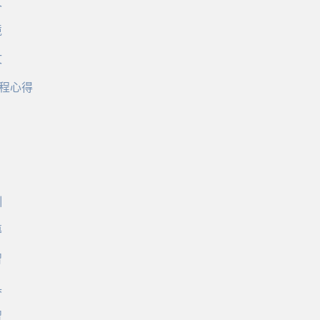
文
境
文
程心得
訓
導
習
具
習