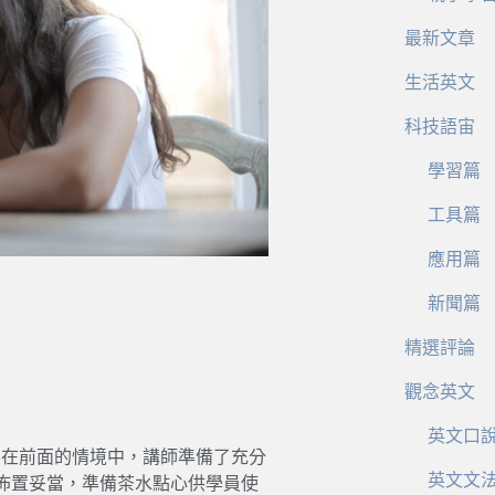
最新文章
生活英文
科技語宙
學習篇
工具篇
應用篇
新聞篇
精選評論
觀念英文
英文口
如下圖。在前面的情境中，講師準備了充分
英文文
佈置妥當，準備茶水點心供學員使