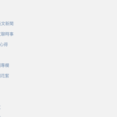
英文新聞
文聊時事
心得
訓專欄
訓花絮
文