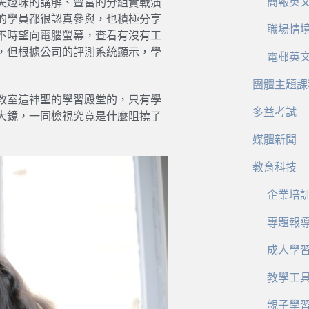
簡報英
失趣味的講解、豐富的分組實戰演
的學員都很認真參與，也積極分享
職場情
不時望向電腦螢幕，查看有沒有工
，但根據公司的評測系統顯示，學
電郵英
團體主題課
教室這神聖的學習殿堂的，只有學
多益考試
大鏡，一同檢視究竟是什麼阻撓了
媒體新聞
教育科技
企業培
專題報
成人學
教學工
親子學