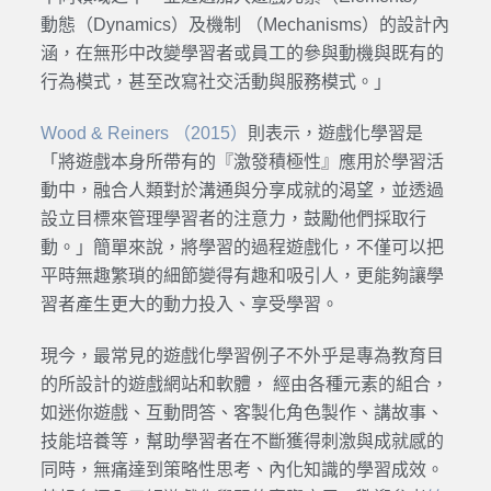
動態（Dynamics）及機制 （Mechanisms）的設計內
涵，在無形中改變學習者或員工的參與動機與既有的
行為模式，甚至改寫社交活動與服務模式。」
Wood & Reiners （2015）
則表示，遊戲化學習是
「將遊戲本身所帶有的『激發積極性』應用於學習活
動中，融合人類對於溝通與分享成就的渴望，並透過
設立目標來管理學習者的注意力，鼓勵他們採取行
動。」簡單來說，將學習的過程遊戲化，不僅可以把
平時無趣繁瑣的細節變得有趣和吸引人，更能夠讓學
習者產生更大的動力投入、享受學習。
現今，最常見的遊戲化學習例子不外乎是專為教育目
的所設計的遊戲網站和軟體， 經由各種元素的組合，
如迷你遊戲、互動問答、客製化角色製作、講故事、
技能培養等，幫助學習者在不斷獲得刺激與成就感的
同時，無痛達到策略性思考、內化知識的學習成效。