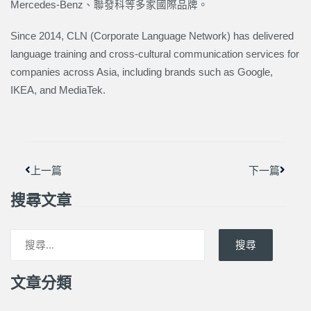
Mercedes-Benz、聯發科等多家國際品牌。
Since 2014, CLN (Corporate Language Network) has delivered
language training and cross-cultural communication services for
companies across Asia, including brands such as Google,
IKEA, and MediaTek.
上一頁
下一篇
上一篇
下一篇
搜尋文章
搜尋
文章分類