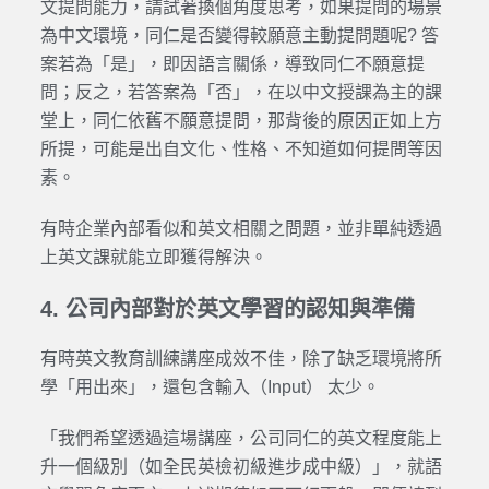
文提問能力，請試著換個角度思考，如果提問的場景
為中文環境，同仁是否變得較願意主動提問題呢? 答
案若為「是」，即因語言關係，導致同仁不願意提
問；反之，若答案為「否」，在以中文授課為主的課
堂上，同仁依舊不願意提問，那背後的原因正如上方
所提，可能是出自文化、性格、不知道如何提問等因
素。
有時企業內部看似和英文相關之問題，並非單純透過
上英文課就能立即獲得解決。
4. 公司內部對於英文學習的認知與準備
有時英文教育訓練講座成效不佳，除了缺乏環境將所
學「用出來」，還包含輸入（Input） 太少。
「我們希望透過這場講座，公司同仁的英文程度能上
升一個級別（如全民英檢初級進步成中級）」，就語