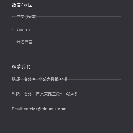
語言/地區
中文 (简体)
English
港澳專區
聯繫我們
總部：台北101辦公大樓第37樓
學院：台北市南京東路三段200號4樓
Email:
service@cln-asia.com