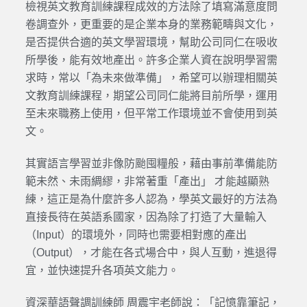
檢視英文教育訓練課程成效的方法除了填寫滿意度問
卷調查外，更重要的是企業本身的業務範疇與文化，
是否提供合適的英文學習環境，幫助公司同仁在吸收
所學後，能有效地產出。許多企業人資在說明學習需
求時，常以「為未來做準備」，希望可以辦理相關英
文教育訓練課程，期望公司同仁能將目前所學，運用
至未來職務上使用，但平常工作環境並不會使用到英
文。
其實語言學習並非像防颱囤糧般，藉由事前準備能防
範未然、未雨綢繆，非常著重「產出」 才能越顯熟
練，這正是為什麼許多人認為，學英文最好的方法為
直接長待在英語系國家，因為除了打造了大量輸入
（Input）的環境外，同時也需要相對應的產出
（Output），才能在各式場合中，與人互動，進退得
宜，並快速提升各項英文能力。
資深華語聲調訓練師 周震宇老師說：「記憶靠筆記，