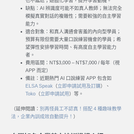
也不尷尬；遊戲化學習，提升學習動機。
缺點：AI 辨識度可能不如真人教師；無法完全
模擬真實對話的複雜性；需要較強的自主學習
能力。
適合對象：和真人溝通會害羞的內向型學員；
預算有限但需要大量口說練習機會的學員；希
望彈性安排學習時間、有高度自主學習能力
者。
費用區間：NT$3,000 – NT$7,000 / 每年（視
APP 而定）
備註：近期熱門 AI 口說練習 APP 包含如
ELSA Speak
（
立即申請試用及訂購
）、
Toko
（
立即申請試用
）等。
（延伸閱讀：
別再怪員工不認真！搭配 4 種趣味教學
法，企業內訓成效自動提升！
）