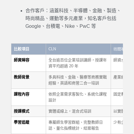
合作客戶：涵蓋科技、半導體、金融、製造、
時尚精品、運動等多元產業，知名客戶包括
Google、台積電、Nike、PwC 等
比較項目
CLN
坊間補習班
師資陣容
全台逾百位企業培訓講師，授課年
師資水準參
資平均超過 20 年
教師背景
多具科技、金融、醫療等商務實戰
產業經驗有
經驗，英語和商管二合一培訓
課程內容
依照企業需求客製化、系統化課程
固定教材，
設計
授課模式
實體或線上，混合式培訓
以實體上課
學習追蹤
專屬師生學習群組、完整教師日
少有企業專
誌、量化指標統計、結案報告