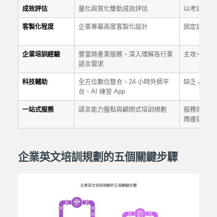
成效評估
量化與質化雙軌成效評估
以考試成績
客製化程度
企業專屬高度客製化設計
固定課程架
企業培訓經驗
豐富跨產業服務、深入理解各行業
主攻一般成
語言需求
科技輔助
全方位數位整合、24 小時外師平
缺乏 AI 
台、AI 練習 App
一站式服務
語言能力盤點與顧問式培訓規劃
服務侷限於
周邊需求
企業英文培訓規劃的五個關鍵步驟